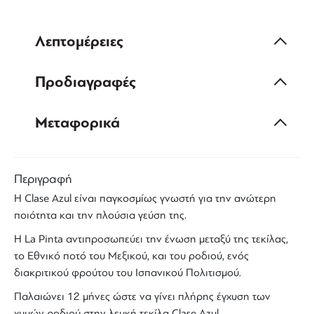
Λεπτομέρειες
Προδιαγραφές
Μεταφορικά
Περιγραφή
Η
Clase
Azul
είναι παγκοσμίως γνωστή για την ανώτερη
ποιότητα και την πλούσια γεύση της.
Η
La
Pinta
αντιπροσωπεύει την ένωση μεταξύ της
τεκίλας
,
το Εθνικό ποτό του
Μεξικού
, και του ροδιού, ενός
διακριτικού φρούτου του Ισπανικού Πολιτισμού.
Παλαιώνει 12 μήνες ώστε να γίνει πλήρης έγχυση των
χυμών
ροδιού
στην
λευκή
τεκίλα Clase Azul.