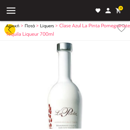
0
>
>
>
Clase Azul La Pinta Pomegranate
Αρχική
Ποτά
Liquers
Tequila Liqueur 700ml
ASS
BLOG
ΣΥΓΚΡΙΣΗ