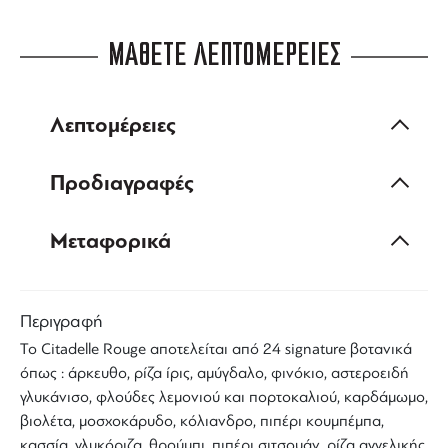
ΜΑΘΕΤΕ ΛΕΠΤΟΜΕΡΕΙΕΣ
Λεπτομέρειες
Προδιαγραφές
Μεταφορικά
Περιγραφή
To
Citadelle Rouge
αποτελείται από 24 signature βοτανικά
όπως : άρκευθο, ρίζα ίρις, αμύγδαλο, φινόκιο, αστεροειδή
γλυκάνισο, φλούδες λεμονιού και πορτοκαλιού, καρδάμωμο,
βιολέτα, μοσχοκάρυδο, κόλιανδρο, πιπέρι κουμπέμπα,
κασσία, γλυκόριζα, θρούμπι, πιπέρι σιτσουάν, ρίζα αγγελικής,