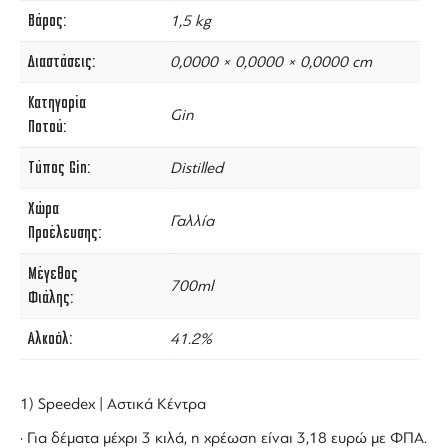
Βάρος
1,5 kg
Διαστάσεις
0,0000 × 0,0000 × 0,0000 cm
Κατηγορία
Gin
Ποτού
Τύπος Gin
Distilled
Χώρα
Γαλλία
Προέλευσης
Μέγεθος
700ml
Φιάλης
Αλκοόλ
41.2%
1) Speedex | Αστικά Κέντρα
· Για δέματα μέχρι 3 κιλά, η χρέωση είναι 3,18 ευρώ με ΦΠΑ.