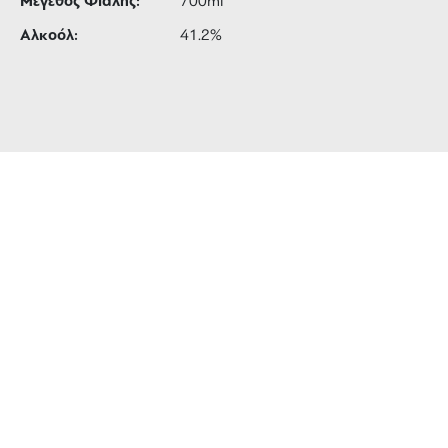
Μέγεθος Φιάλης:
700ml
Αλκοόλ:
41.2%
ΔΩΡΕΑΝ ΜΕΤΑΦΟΡΙΚΑ
για αγορές άνω των 99 €
3 ΑΤΟΚΕΣ ΔΟΣΕΙΣ
ευέλικτες πληρωμές