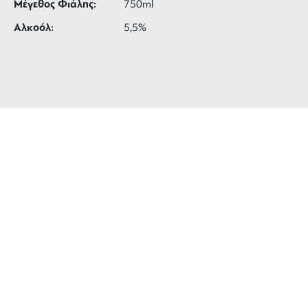
Μέγεθος Φιάλης:
750ml
Αλκοόλ:
5,5%
ΔΩΡΕΑΝ ΜΕΤΑΦΟΡΙΚΑ
για αγορές άνω των 99 €
3 ΑΤΟΚΕΣ ΔΟΣΕΙΣ
ευέλικτες πληρωμές