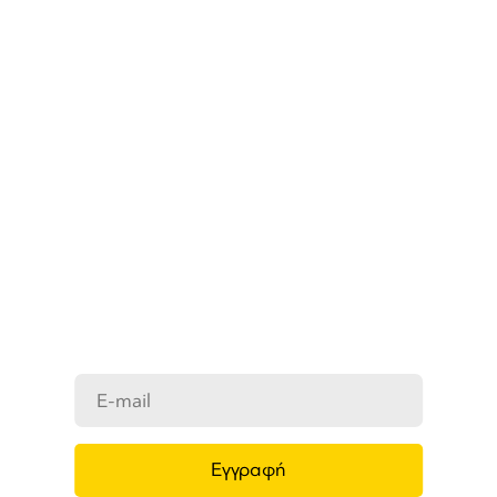
ΜΑΘΕΤΕ ΠΡΩΤΟΙ ΤΑ ΝΕΑ
ΜΑΣ
Ενημερωθείτε στο e-mail σας για τα
προϊόντα μας, τις νέες αφίξεις και τις
προσφορές μας.