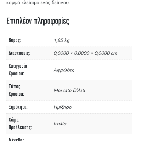
κομψό κλείσιμο ενός δείπνου.
Επιπλέον πληροφορίες
Βάρος
1,85 kg
Διαστάσεις
0,0000 × 0,0000 × 0,0000 cm
Κατηγορία
Αφρώδες
Κρασιού
Τύπος
Moscato D'Asti
Κρασιού
Ξηρότητα
Ημίξηρο
Χώρα
Ιταλία
Προέλευσης
Μέγεθος