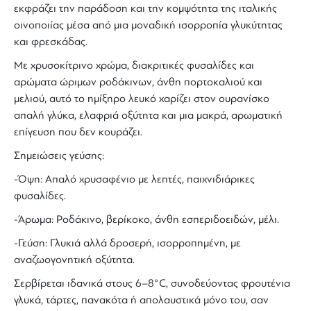
εκφράζει την παράδοση και την κομψότητα της ιταλικής
οινοποιίας μέσα από μια μοναδική ισορροπία γλυκύτητας
και φρεσκάδας.
Με χρυσοκίτρινο χρώμα, διακριτικές φυσαλίδες και
αρώματα ώριμων ροδάκινων, άνθη πορτοκαλιού και
μελιού, αυτό το
ημίξηρο λευκό
χαρίζει στον ουρανίσκο
απαλή γλύκα, ελαφριά οξύτητα και μια μακρά, αρωματική
επίγευση που δεν κουράζει.
Σημειώσεις γεύσης:
-Όψη: Απαλό χρυσαφένιο με λεπτές, παιχνιδιάρικες
φυσαλίδες.
-Άρωμα: Ροδάκινο, βερίκοκο, άνθη εσπεριδοειδών, μέλι.
-Γεύση: Γλυκιά αλλά δροσερή, ισορροπημένη, με
αναζωογονητική οξύτητα.
Σερβίρεται ιδανικά στους 6–8°C, συνοδεύοντας φρουτένια
γλυκά, τάρτες, πανακότα ή απολαυστικά μόνο του, σαν