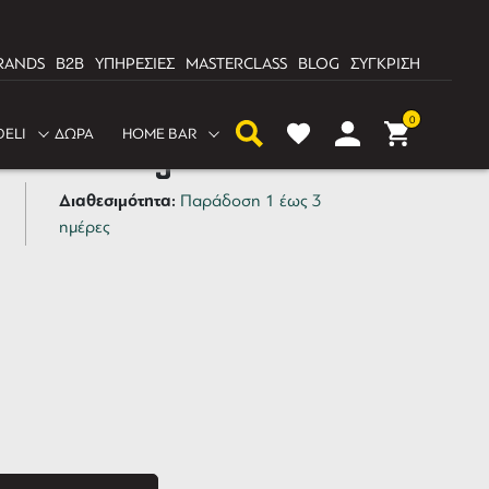
RANDS
B2B
ΥΠΗΡΕΣΙΕΣ
MASTERCLASS
BLOG
ΣΥΓΚΡΙΣΗ
0
DELI
ΔΩΡΑ
HOME BAR
bon Whiskey 700ml
Διαθεσιμότητα:
Παράδοση 1 έως 3
ημέρες