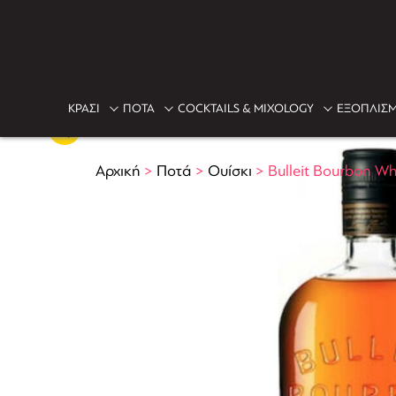
ΚΡΑΣΙ
ΠΟΤΑ
COCKTAILS & MIXOLOGY
ΕΞΟΠΛΙΣΜ
Αρχική
>
Ποτά
>
Ουίσκι
>
Bulleit Bourbon W