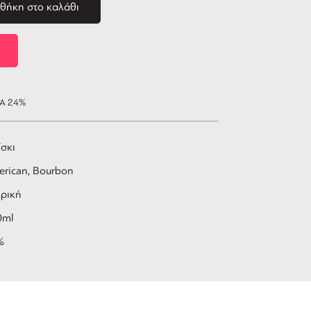
θήκη στο καλάθι
ΠΑ 24%
σκι
rican, Bourbon
ρική
0ml
%