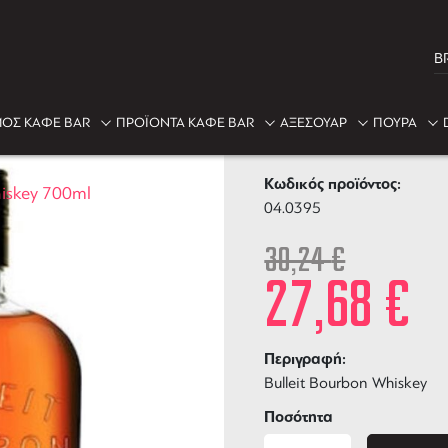
B
-8%
ΟΣ ΚΑΦΕ BAR
ΠΡΟΪΟΝΤΑ ΚΑΦΕ BAR
ΑΞΕΣΟΥΑΡ
ΠΟΥΡΑ
Bulleit Bour
Κωδικός προϊόντος:
hiskey 700ml
04.0395
30,24
€
27,68
€
Περιγραφή:
Bulleit Bourbon Whiskey
Ποσότητα