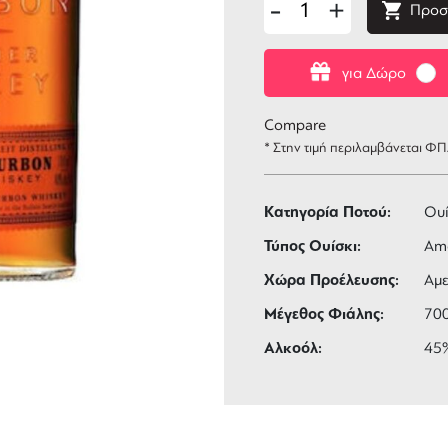
-
+
Προσ
για Δώρο
Compare
* Στην τιμή περιλαμβάνεται Φ
Κατηγορία Ποτού:
Ουί
Τύπος Ουίσκι:
Ame
Χώρα Προέλευσης:
Αμε
Μέγεθος Φιάλης:
70
Αλκοόλ:
45