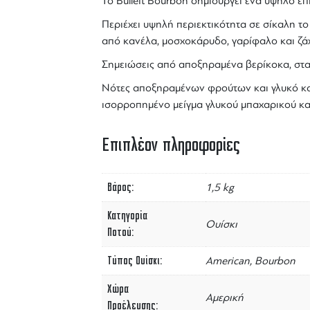
Το
Bulleit
Bourbon
δημιουργεί ένα υψηλό επ
Περιέχει υψηλή περιεκτικότητα σε
σίκαλη
το
από κανέλα, μοσχοκάρυδο, γαρίφαλο και ζά
Σημειώσεις από αποξηραμένα βερίκοκα, στα
Νότες αποξηραμένων φρούτων και γλυκό καρ
ισορροπημένο μείγμα γλυκού μπαχαρικού και
Επιπλέον πληροφορίες
Βάρος
1,5 kg
Κατηγορία
Ουίσκι
Ποτού
Τύπος Ουίσκι
American, Bourbon
Χώρα
Αμερική
Προέλευσης