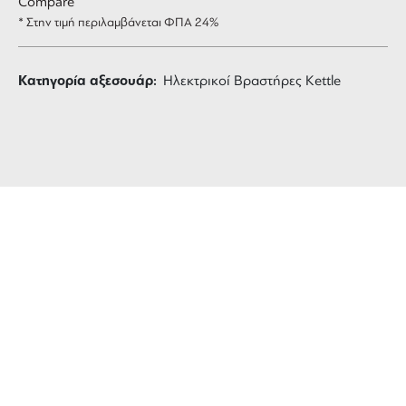
Compare
* Στην τιμή περιλαμβάνεται ΦΠΑ 24%
Κατηγορία αξεσουάρ:
Ηλεκτρικοί Βραστήρες Kettle
ΔΩΡΕΑΝ ΜΕΤΑΦΟΡΙΚΑ
για αγορές άνω των 99 €
3 ΑΤΟΚΕΣ ΔΟΣΕΙΣ
ευέλικτες πληρωμές