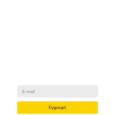
ΜΑΘΕΤΕ ΠΡΩΤΟΙ ΤΑ ΝΕΑ
ΜΑΣ
Ενημερωθείτε στο e-mail σας για τα
προϊόντα μας, τις νέες αφίξεις και τις
προσφορές μας.