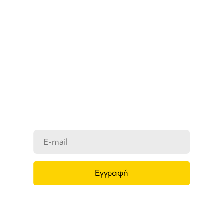
ΜΑΘΕΤΕ ΠΡΩΤΟΙ ΤΑ ΝΕΑ
ΜΑΣ
Ενημερωθείτε στο e-mail σας για τα
προϊόντα μας, τις νέες αφίξεις και τις
προσφορές μας.