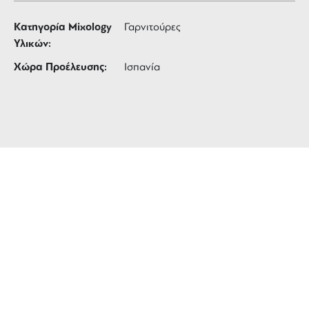
Κατηγορία Mixology
Γαρνιτούρες
Υλικών:
Χώρα Προέλευσης:
Ισπανία
ΔΩΡΕΑΝ ΜΕΤΑΦΟΡΙΚΑ
για αγορές άνω των 99 €
3 ΑΤΟΚΕΣ ΔΟΣΕΙΣ
ευέλικτες πληρωμές