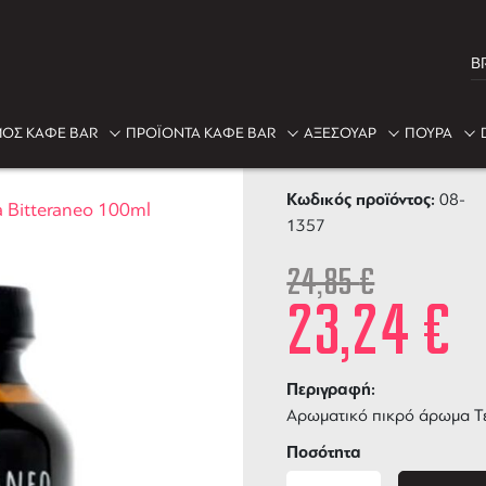
B
-6%
ΟΣ ΚΑΦΕ BAR
ΠΡΟΪΟΝΤΑ ΚΑΦΕ BAR
ΑΞΕΣΟΥΑΡ
ΠΟΥΡΑ
Bitter Tentur
Κωδικός προϊόντος:
08-
ra Bitteraneo 100ml
1357
24,85
€
23,24
€
Περιγραφή:
Αρωματικό πικρό άρωμα Τεν
Ποσότητα