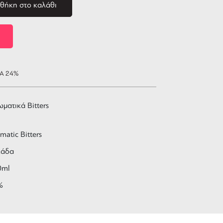
θήκη στο καλάθι
ΠΑ 24%
ματικά Bitters
matic Bitters
λάδα
0ml
%