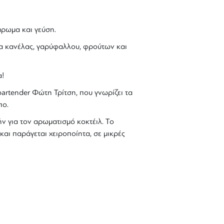
άρωμα και γεύση.
α κανέλας
,
γαρύφαλλου
, φρούτων και
α!
rtender Φώτη Τρίτση, που γνωρίζει τα
πο.
ν για τον αρωματισμό κοκτέιλ. Το
αι παράγεται χειροποίητα, σε μικρές