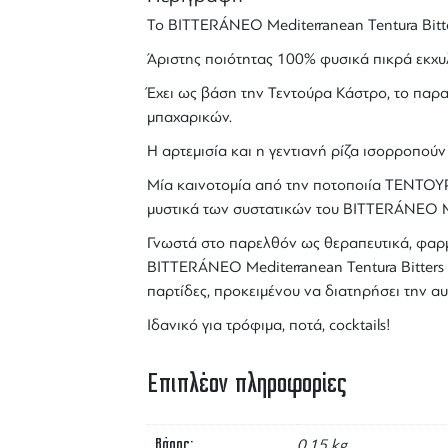
Το
BITTERÁNEO
Mediterranean
Tentura
Bitt
Άριστης ποιότητας 100% φυσικά πικρά εκχυ
Έχει ως βάση την
Τεντούρα
Κάστρο
, το πα
μπαχαρικών.
Η αρτεμισία και η γεντιανή ρίζα ισορροπούν 
Mία καινοτομία από την ποτοποιία ΤΕΝΤΟΥΡ
μυστικά των συστατικών του
BITTERÁNEO
M
Γνωστά στο παρελθόν ως θεραπευτικά, φαρμ
BITTERÁNEO Mediterranean Tentura
Bitters
παρτίδες, προκειμένου να διατηρήσει την αυ
Ιδανικό για τρόφιμα, ποτά,
cocktails
!
Επιπλέον πληροφορίες
Βάρος
0,15 kg