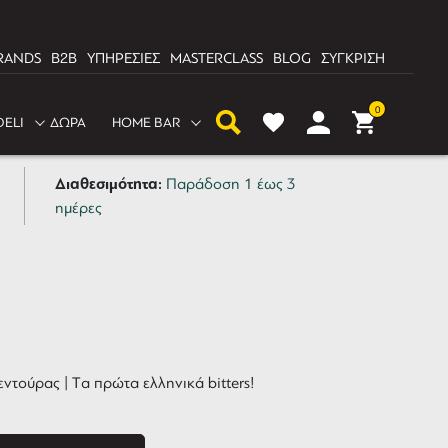
RANDS
B2B
ΥΠΗΡΕΣΙΕΣ
MASTERCLASS
BLOG
ΣΥΓΚΡΙΣΗ
0
DELI
ΔΩΡΑ
HOME BAR
a Bitteraneo 100ml
Διαθεσιμότητα:
Παράδοση 1 έως 3
ημέρες
τούρας | Tα πρώτα ελληνικά bitters!