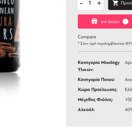
-
+
Προσ
για Δώρο
Compare
* Στην τιμή περιλαμβάνεται Φ
Κατηγορία Mixology
Αρω
Υλικών:
Κατηγορία Ποτού:
Aro
Χώρα Προέλευσης:
Ελ
Μέγεθος Φιάλης:
10
Αλκοόλ:
40