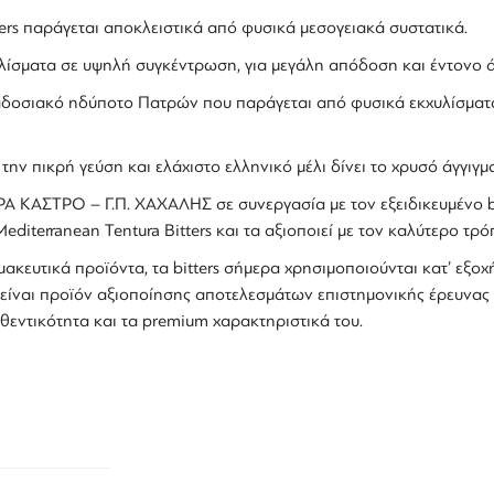
ers
παράγεται αποκλειστικά από φυσικά μεσογειακά συστατικά.
λίσματα σε υψηλή συγκέντρωση, για μεγάλη απόδοση και έντονο 
ραδοσιακό ηδύποτο Πατρών που παράγεται από φυσικά
εκχυλίσματ
την πικρή γεύση και ελάχιστο ελληνικό μέλι δίνει το χρυσό άγγιγμ
Α ΚΑΣΤΡΟ – Γ.Π. ΧΑΧΑΛΗΣ σε συνεργασία με τον εξειδικευμένο ba
editerranean
Tentura
Bitters
και τα αξιοποιεί με τον καλύτερο τρό
ακευτικά προϊόντα, τα
bitters
σήμερα χρησιμοποιούνται κατ’ εξοχή
είναι προϊόν αξιοποίησης αποτελεσμάτων επιστημονικής έρευνας κ
θεντικότητα και τα
premium
χαρακτηριστικά του.