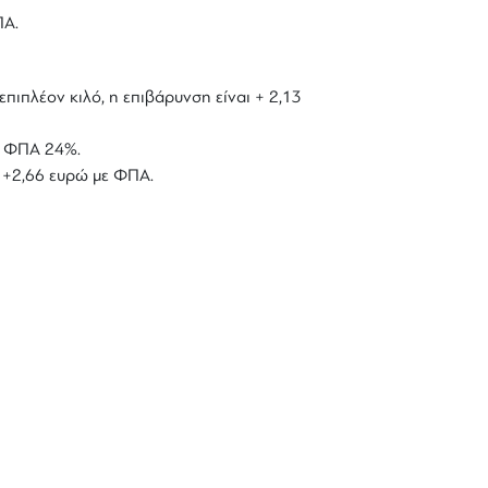
ΠΑ.
επιπλέον κιλό, η επιβάρυνση είναι + 2,13
με ΦΠΑ 24%.
ό +2,66 ευρώ με ΦΠΑ.