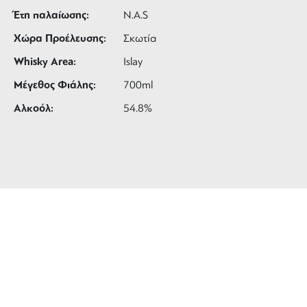
Έτη παλαίωσης:
N.A.S
Χώρα Προέλευσης:
Σκωτία
Whisky Area:
Islay
Μέγεθος Φιάλης:
700ml
Αλκοόλ:
54.8%
ΔΩΡΕΑΝ ΜΕΤΑΦΟΡΙΚΑ
για αγορές άνω των 99 €
3 ΑΤΟΚΕΣ ΔΟΣΕΙΣ
ευέλικτες πληρωμές