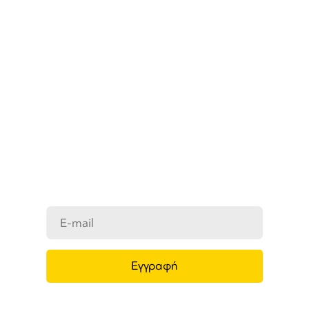
ΜΑΘΕΤΕ ΠΡΩΤΟΙ ΤΑ ΝΕΑ
ΜΑΣ
Ενημερωθείτε στο e-mail σας για τα
προϊόντα μας, τις νέες αφίξεις και τις
προσφορές μας.