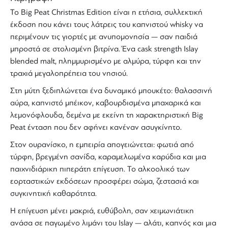
Το
Big Peat Christmas Edition
είναι η ετήσια, συλλεκτική
έκδοση που κάνει τους λάτρεις του
καπνιστού whisky
να
περιμένουν τις γιορτές με ανυπομονησία — σαν παιδιά
μπροστά σε στολισμένη βιτρίνα. Ένα
cask strength
Islay
blended malt
, πλημμυρισμένο με αλμύρα,
τύρφη
και την
τραχιά μεγαλοπρέπεια του νησιού.
Στη μύτη ξεδιπλώνεται ένα δυναμικό μπουκέτο:
θαλασσινή
αύρα, καπνιστό μπέικον, καβουρδισμένα μπαχαρικά και
λεμονόφλουδα
, δεμένα με εκείνη τη χαρακτηριστική
Big
Peat
ένταση που δεν αφήνει κανέναν ασυγκίνητο.
Στον ουρανίσκο, η εμπειρία απογειώνεται:
φωτιά από
τύρφη, βρεγμένη σανίδα, καραμελωμένα καρύδια και μια
παιχνιδιάρικη πιπεράτη επίγευση
. Το αλκοολικό των
εορταστικών εκδόσεων προσφέρει σώμα, ζεστασιά και
συγκινητική καθαρότητα.
Η επίγευση μένει μακριά, ευθύβολη, σαν χειμωνιάτικη
ανάσα σε παγωμένο λιμάνι του
Islay
—
αλάτι, καπνός και μια