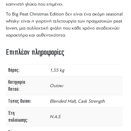
καπνιστή γλύκα που επιμένει
.
Το Big Peat
Christmas Edition
δεν είναι ένα ακόμη seasonal
whisky
∙ είναι η
γιορτινή τελετουργία των πραγματικών
peat
lovers
, μια συλλεκτική φιάλη που κάθε χρόνο αναδεικνύει
χαρακτήρα και αυθεντικότητα.
Επιπλέον πληροφορίες
Βάρος
1,55 kg
Κατηγορία
Ουίσκι
Ποτού
Τύπος Ουίσκι
Blended Malt, Cask Strength
Έτη
N.A.S
παλαίωσης