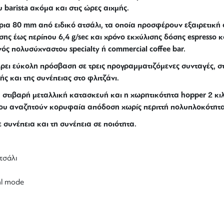
 barista ακόμα και στις ώρες αιχμής.
ίρια 80 mm από ειδικό ατσάλι, τα οποία προσφέρουν εξαιρετική
ης έως περίπου 6,4 g/sec και χρόνο εκχύλισης δόσης espresso κ
νός πολυσύχναστου specialty ή commercial coffee bar.
ει εύκολη πρόσβαση σε τρεις προγραμματιζόμενες συνταγές, στα
ς και της συνέπειας στο φλιτζάνι.
 στιβαρή μεταλλική κατασκευή και η χωρητικότητα hopper 2 κι
που αναζητούν κορυφαία απόδοση χωρίς περιττή πολυπλοκότητα
 συνέπεια και τη συνέπεια σε ποιότητα.
τσάλι
al mode