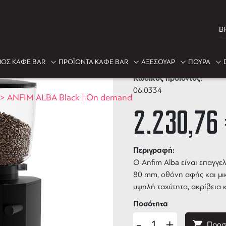
B
ANFIM ALBA B
ΟΣ ΚΑΦΕ BAR
ΠΡΟΪΟΝΤΑ ΚΑΦΕ BAR
ΑΞΕΣΟΥΑΡ
ΠΟΥΡΑ
Κωδικός προϊόντος:
06.0334
>
ANFIM ALBA Black | On demand
2.230,76
Περιγραφή:
Ο Anfim Alba είναι επαγγε
80 mm, οθόνη αφής και μι
υψηλή ταχύτητα, ακρίβεια κ
Ποσότητα
-
+
Προσ