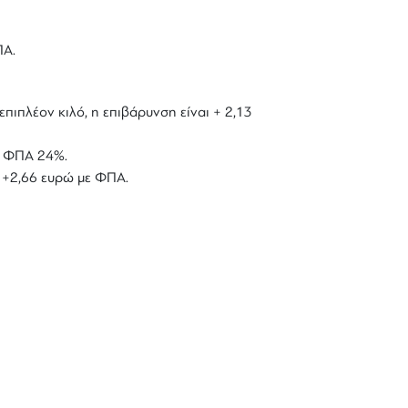
ΠΑ.
επιπλέον κιλό, η επιβάρυνση είναι + 2,13
με ΦΠΑ 24%.
ό +2,66 ευρώ με ΦΠΑ.