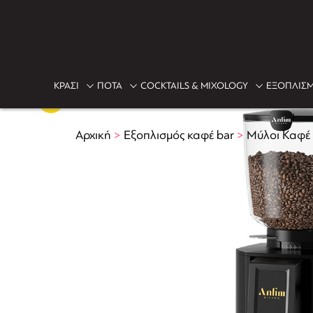
ΚΡΑΣΙ
ΠΟΤΑ
COCKTAILS & MIXOLOGY
ΕΞΟΠΛΙΣΜ
Αρχική
>
Εξοπλισμός καφέ bar
>
Μύλοι Καφέ