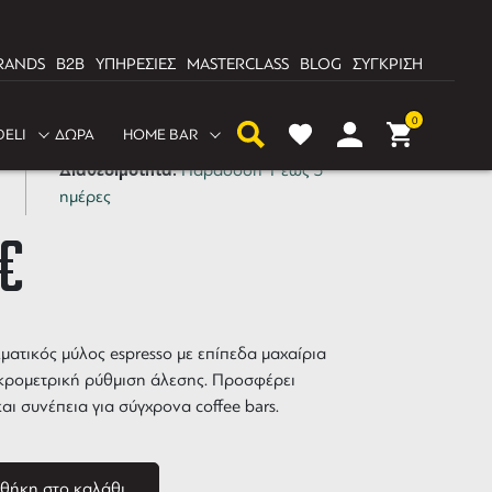
RANDS
B2B
ΥΠΗΡΕΣΙΕΣ
MASTERCLASS
BLOG
ΣΥΓΚΡΙΣΗ
lack | On demand
0
DELI
ΔΩΡΑ
HOME BAR
Διαθεσιμότητα:
Παράδοση 1 έως 3
ημέρες
€
λματικός μύλος espresso με επίπεδα μαχαίρια
κρομετρική ρύθμιση άλεσης. Προσφέρει
αι συνέπεια για σύγχρονα coffee bars.
θήκη στο καλάθι