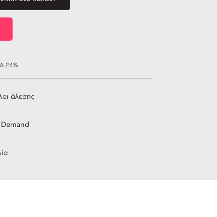
ΠΑ 24%
λοι άλεσης
 Demand
λία