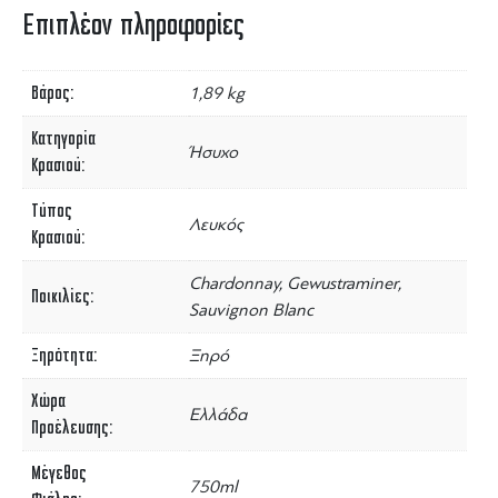
Επιπλέον πληροφορίες
Βάρος
1,89 kg
Κατηγορία
Ήσυχο
Κρασιού
Τύπος
Λευκός
Κρασιού
Chardonnay, Gewustraminer,
Ποικιλίες
Sauvignon Blanc
Ξηρότητα
Ξηρό
Χώρα
Ελλάδα
Προέλευσης
Μέγεθος
750ml