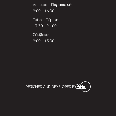
Δευτέρα - Παρασκευή:
9:00 - 16:00
Τρίτη - Πέμπτη:
17:30 - 21:00
Σάββατο:
9:00 - 15:00
T
r
e
h
l
e
l
DESIGNED AND DEVELOPED BY
i
D
t
i
s
s
i
t
D
i
l
e
l
h
e
T
r