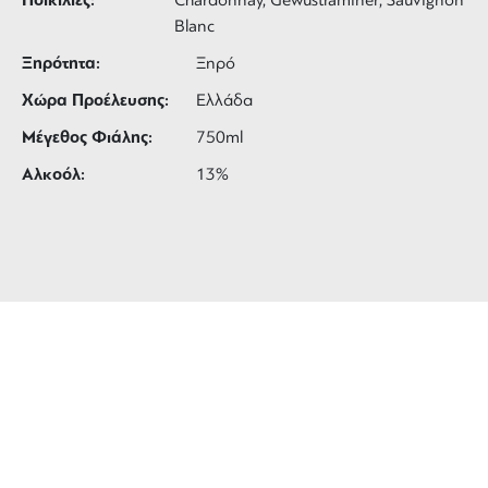
Ποικιλίες:
Chardonnay, Gewustraminer, Sauvignon
Blanc
Ξηρότητα:
Ξηρό
Χώρα Προέλευσης:
Ελλάδα
Μέγεθος Φιάλης:
750ml
Αλκοόλ:
13%
ΔΩΡΕΑΝ ΜΕΤΑΦΟΡΙΚΑ
για αγορές άνω των 99 €
3 ΑΤΟΚΕΣ ΔΟΣΕΙΣ
ευέλικτες πληρωμές