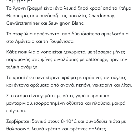
Το
Άγονη Γραμμή
είναι ένα
λευκό ξηρό κρασί
από το
Κτήμα
Θεόπετρα
, που συνδυάζει τις ποικιλίες
Chardonnay
,
Gewürztraminer
και
Sauvignon Blanc
.
Τα σταφύλια προέρχονται από δύο ιδιαίτερα αμπελοτόπια
στο Αμύνταιο και τη Γουμένισσα.
Κάθε ποικιλία οινοποιείται ξεχωριστά, με τέσσερις μήνες
παραμονής στις φίνες οινολάσπες με
battonage
, πριν την
τελική ανάμιξη.
Το
κρασί
έχει αχνοκίτρινο χρώμα με πράσινες ανταύγειες
και έντονα αρώματα από ανανά, πεπόνι, νεκταρίνι και λίτσι.
Στο στόμα είναι γεμάτο, με νότες γκρέιπφρουτ και
μανταρινιού, ισορροπημένη οξύτητα και πλούσια, μακρά
επίγευση.
Σερβίρεται ιδανικά στους 8-10°C και συνοδεύει πιάτα με
θαλασσινά, λευκά κρέατα και φρέσκες σαλάτες.