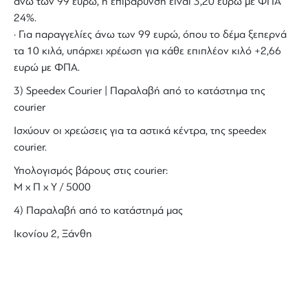
άνω των 99 ευρώ, η επιβάρυνση είναι 3,20 ευρώ με ΦΠΑ
24%.
· Για παραγγελίες άνω των 99 ευρώ, όπου το δέμα ξεπερνά
τα 10 κιλά, υπάρχει χρέωση για κάθε επιπλέον κιλό +2,66
ευρώ με ΦΠΑ.
3) Speedex Courier | Παραλαβή από το κατάστημα της
courier
Ισχύουν οι χρεώσεις για τα αστικά κέντρα, της speedex
courier.
Υπολογισμός βάρους στις courier:
Μ x Π x Y / 5000
4) Παραλαβή από το κατάστημά μας
Ικονίου 2, Ξάνθη