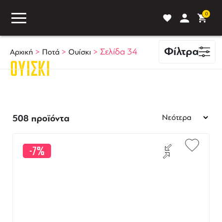
0
Φίλτρα
>
>
>
Σελίδα 34
Αρχική
Ποτά
Ουίσκι
ΟΥΊΣΚΙ
ASS
BLOG
ΣΥΓΚΡΙΣΗ
508 προϊόντα
-7%