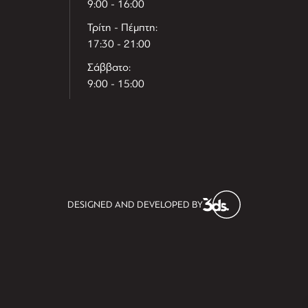
9:00 - 16:00
Τρίτη - Πέμπτη:
17:30 - 21:00
Σάββατο:
9:00 - 15:00
T
r
e
h
l
e
l
DESIGNED AND DEVELOPED BY
i
D
t
i
s
s
i
t
D
i
l
e
l
h
e
T
r