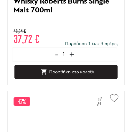
Whisky Roberts Burns Single
Malt 700ml
40,34
€
37,72
€
Παράδοση 1 έως 3 ημέρες
-
+
Προσθήκη στο καλάθι
-6%