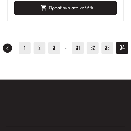
Προσθήκη στο καλάθι
34
1
2
3
31
32
33
…