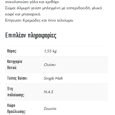
σοκολατούχο γάλα και κριθάρι.
Σώμα: Αλμυρή γεύση μπλεγμένη με εσπεριδοειδή, γλυκό
καφέ και μπαχαρικά.
Επίγευση: Κρεμώδες και ήπιο τελείωμα.
Επιπλέον πληροφορίες
Βάρος
1,55 kg
Κατηγορία
Ουίσκι
Ποτού
Τύπος Ουίσκι
Single Malt
Έτη
N.A.S
παλαίωσης
Χώρα
Σκωτία
Προέλευσης