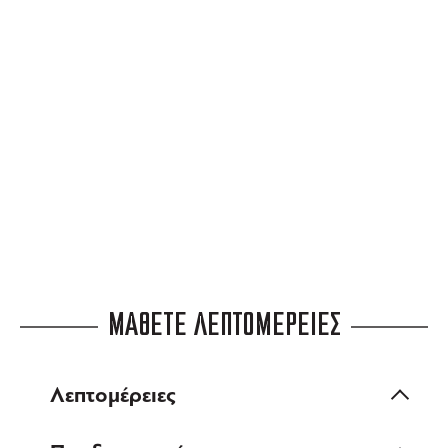
για αγορές άνω των 99 €
3 ΑΤΟΚΕΣ ΔΟΣΕΙΣ
ευέλικτες πληρωμές
ΜΑΘΕΤΕ ΛΕΠΤΟΜΕΡΕΙΕΣ
Λεπτομέρειες