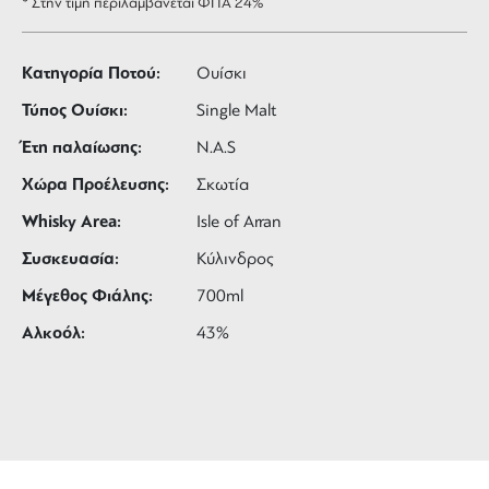
* Στην τιμή περιλαμβάνεται ΦΠΑ 24%
Κατηγορία Ποτού:
Ουίσκι
Τύπος Ουίσκι:
Single Malt
Έτη παλαίωσης:
N.A.S
Χώρα Προέλευσης:
Σκωτία
Whisky Area:
Isle of Arran
Συσκευασία:
Κύλινδρος
Μέγεθος Φιάλης:
700ml
Αλκοόλ:
43%
ΔΩΡΕΑΝ ΜΕΤΑΦΟΡΙΚΑ