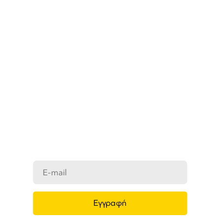
ΜΑΘΕΤΕ ΠΡΩΤΟΙ ΤΑ ΝΕΑ
ΜΑΣ
Ενημερωθείτε στο e-mail σας για τα
προϊόντα μας, τις νέες αφίξεις και τις
προσφορές μας.