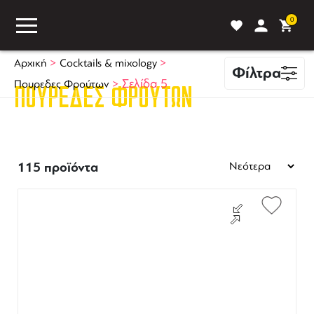
0
>
>
Αρχική
Cocktails & mixology
Φίλτρα
>
Σελίδα 5
Πουρεδες Φρούτων
ΠΟΥΡΕΔΕΣ ΦΡΟΎΤΩΝ
ASS
BLOG
ΣΥΓΚΡΙΣΗ
115 προϊόντα