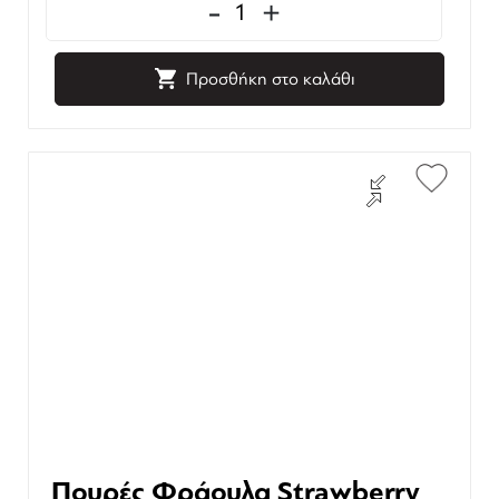
-
+
Προσθήκη στο καλάθι
Πουρές Φράουλα Strawberry