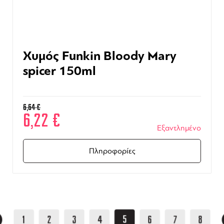
Χυμός Funkin Bloody Mary
spicer 150ml
6,64
€
6,22
€
Εξαντλημένο
Πληροφορίες
5
1
2
3
4
6
7
8