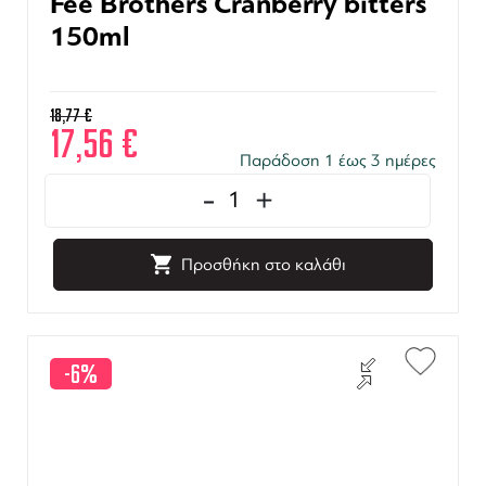
Fee Brothers Cranberry bitters
150ml
18,77
€
17,56
€
Παράδοση 1 έως 3 ημέρες
-
+
Προσθήκη στο καλάθι
-6%