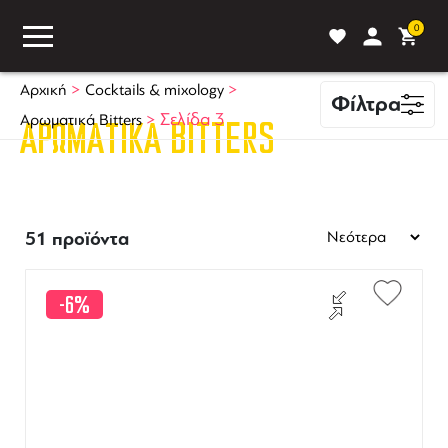
0
>
>
Αρχική
Cocktails & mixology
Φίλτρα
>
Σελίδα 3
Αρωματικά Bitters
ΑΡΩΜΑΤΙΚΆ BITTERS
ASS
BLOG
ΣΥΓΚΡΙΣΗ
51 προϊόντα
-6%