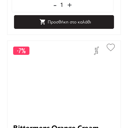
-
+
Προσθήκη στο καλάθι
-7%
Bittermens Orange Cream