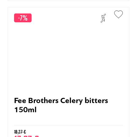
-7%
Fee Brothers Celery bitters
150ml
18,27
€