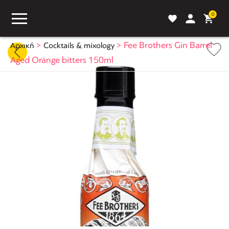
0
>
>
Fee Brothers Gin Barrel
Αρχική
Cocktails & mixology
Aged Orange bitters 150ml
ASS
BLOG
ΣΥΓΚΡΙΣΗ