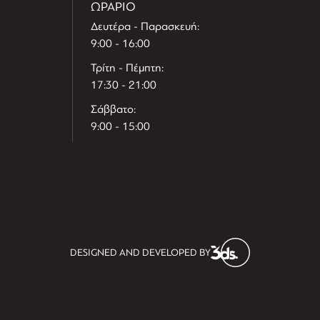
ΩΡΑΡΙΟ
Δευτέρα - Παρασκευή:
9:00 - 16:00
Τρίτη - Πέμπτη:
17:30 - 21:00
Σάββατο:
9:00 - 15:00
T
r
e
h
l
e
l
DESIGNED AND DEVELOPED BY
i
D
t
i
s
s
i
t
D
i
l
e
l
h
e
T
r