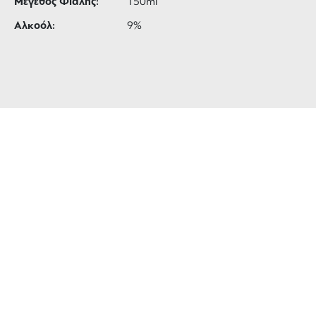
Μέγεθος Φιάλης:
150ml
Αλκοόλ:
9%
ΔΩΡΕΑΝ ΜΕΤΑΦΟΡΙΚΑ
για αγορές άνω των 99 €
3 ΑΤΟΚΕΣ ΔΟΣΕΙΣ
ευέλικτες πληρωμές