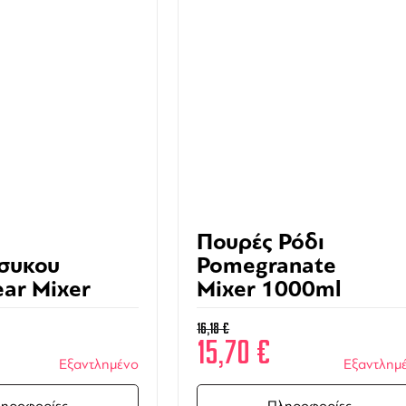
Πουρές Ρόδι
συκου
Pomegranate
ear Mixer
Mixer 1000ml
16,18
€
15,70
€
Εξαντλημένο
Εξαντλημ
ηροφορίες
Πληροφορίες