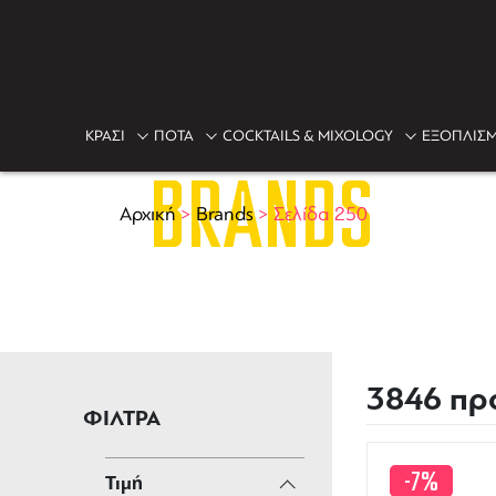
ΚΡΑΣΙ
ΠΟΤΑ
COCKTAILS & MIXOLOGY
ΕΞΟΠΛΙΣΜ
BRANDS
Αρχική
>
Brands
>
Σελίδα 250
3846 πρ
ΦΙΛΤΡΑ
-7%
Τιμή