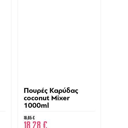
Πουρές Καρύδας
coconut Mixer
1000ml
18,85
€
18,28
€