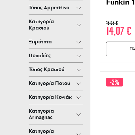
Funkin 
Τύπος Apperitivo
Κατηγορία
15,05
€
14,07
€
Κρασιού
Ξηρότητα
Πλ
Ποικιλίες
Τύπος Κρασιού
-3%
Κατηγορία Ποτού
Κατηγορία Κονιάκ
Κατηγορία
Armagnac
Κατηγορία