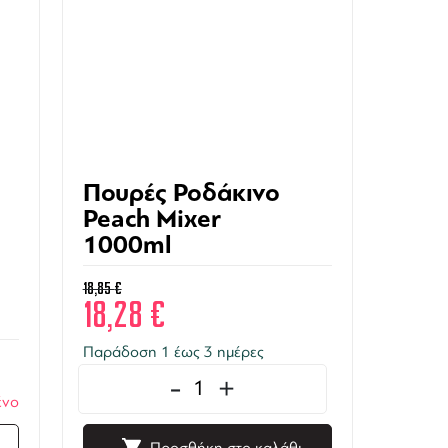
Πουρές Ροδάκινο
Peach Mixer
1000ml
18,85
€
18,28
€
Παράδοση 1 έως 3 ημέρες
-
+
ένο
Προσθήκη στο καλάθι