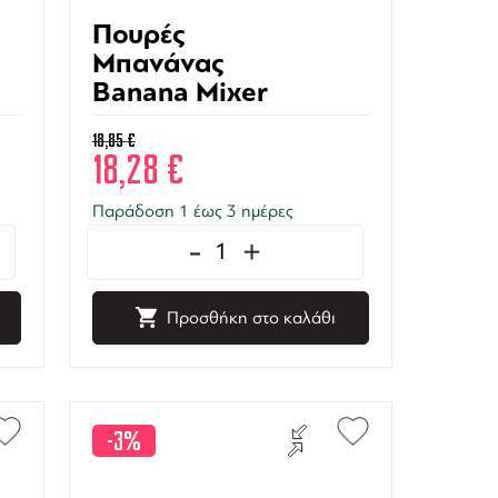
Πουρές
Μπανάνας
Banana Mixer
1000ml
18,85
€
18,28
€
Παράδοση 1 έως 3 ημέρες
-
+
Προσθήκη στο καλάθι
-3%