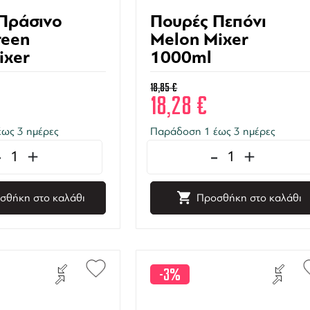
Πράσινο
Πουρές Πεπόνι
reen
Melon Mixer
ixer
1000ml
18,85
€
18,28
€
ως 3 ημέρες
Παράδοση 1 έως 3 ημέρες
-
+
-
+
σθήκη στο καλάθι
Προσθήκη στο καλάθι
-3%