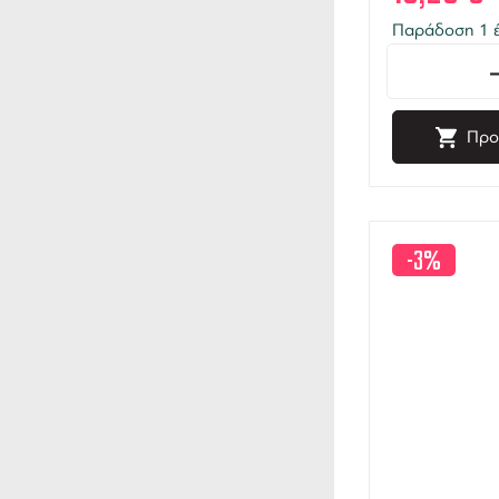
Παράδοση 1 έ
Προ
-3%