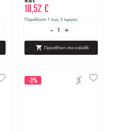
19,10
€
18,52
€
Παράδοση 1 έως 3 ημέρες
-
+
Προσθήκη στο καλάθι
-3%