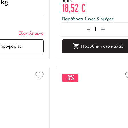
1kg
19,10
€
18,52
€
Παράδοση 1 έως 3 ημέρες
-
+
Εξαντλημένο
ηροφορίες
Προσθήκη στο καλάθι
-3%