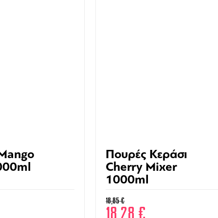
 Mango
Πουρές Κεράσι
000ml
Cherry Mixer
1000ml
18,85
€
18,28
€