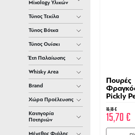
Mixology Υλικών
Τύπος Τεκίλα
Τύπος Βότκα
Τύπος Ουίσκι
Έτη Παλαίωσης
Whisky Area
Πουρές
Brand
Φραγκό
Pickly P
Χώρα Προέλευσης
1000ml
16,18
€
Κατηγορία
15,70
€
Ποτηριών
Μέγεθος Φιάλης
Πλ