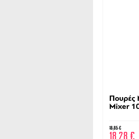
Πουρές
Mixer 1
18,85
€
18,28
€