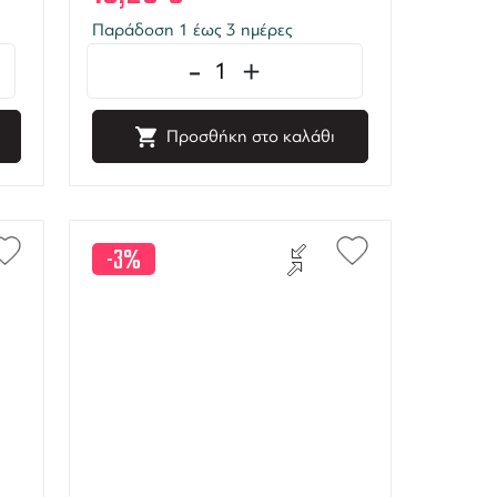
Παράδοση 1 έως 3 ημέρες
-
+
Προσθήκη στο καλάθι
-3%