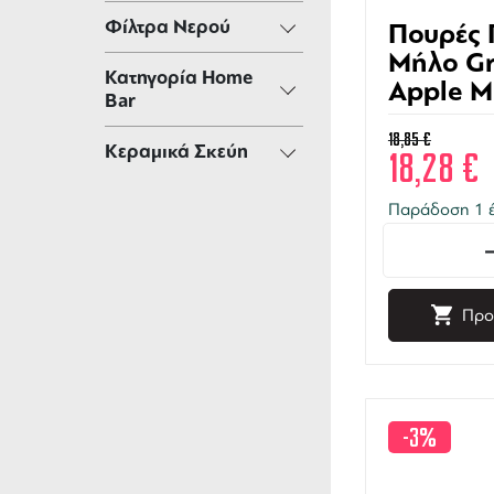
Φίλτρα Νερού
Πουρές 
Μήλο G
Κατηγορία Home
Apple M
Bar
1000ml
18,85
€
Κεραμικά Σκεύη
18,28
€
Παράδοση 1 έ
Προ
-3%