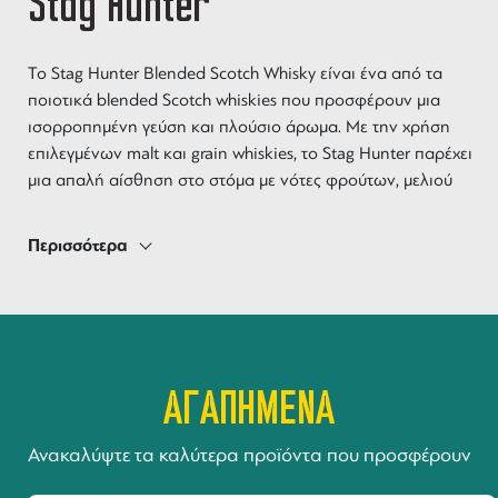
Stag Hunter
Το Stag Hunter Blended Scotch Whisky είναι ένα από τα
ποιοτικά blended Scotch whiskies που προσφέρουν μια
ισορροπημένη γεύση και πλούσιο άρωμα. Με την χρήση
επιλεγμένων malt και grain whiskies, το Stag Hunter παρέχει
μια απαλή αίσθηση στο στόμα με νότες φρούτων, μελιού
και βανίλιας. Το άρωμά του είναι ευχάριστο, ενώ η επίγευσή
του είναι μακρά και ικανοποιητική. Είναι ένα ιδανικό
Περισσότερα
blended Scotch για να απολαμβάνετε σκέτο ή σε διάφορα
κοκτέιλ.
ΑΓΑΠΗΜΕΝΑ
Ανακαλύψτε τα καλύτερα προϊόντα που προσφέρουν