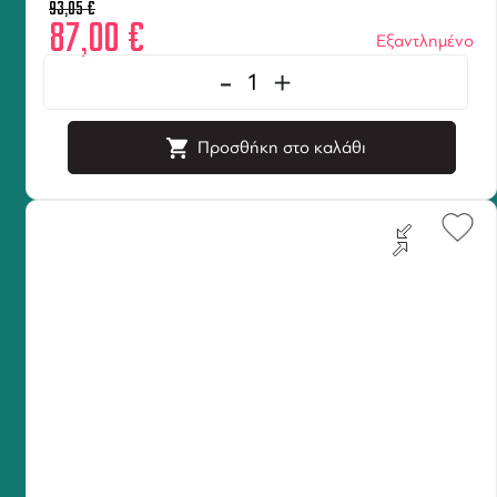
93,05
€
87,00
€
Εξαντλημένο
-
+
Προσθήκη στο καλάθι