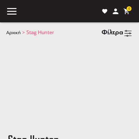
0
Φίλτρα
>
Stag Hunter
Αρχική
ASS
BLOG
ΣΥΓΚΡΙΣΗ