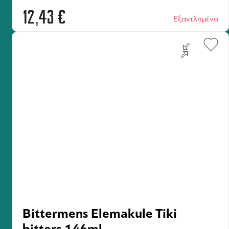
βλέμμα στο μέλλον.
12,43
€
Εξαντλημένο
Bittermens Elemakule Tiki