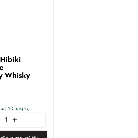
Hibiki
e
y Whisky
ως 10 ημέρες
-
+
σθήκη στο καλάθι