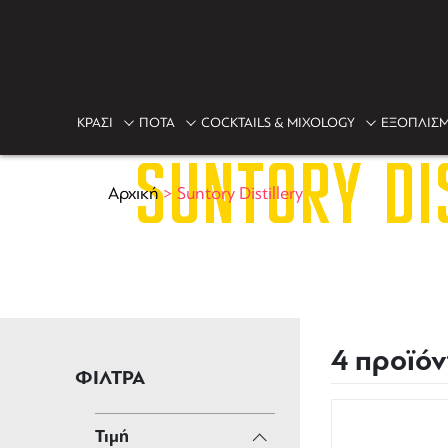
ΚΡΑΣΙ
ΠΟΤΑ
COCKTAILS & MIXOLOGY
ΕΞΟΠΛΙΣΜ
SUNTORY DI
Αρχική
>
Suntory Distillery
4 προϊόν
ΦΙΛΤΡΑ
Τιμή