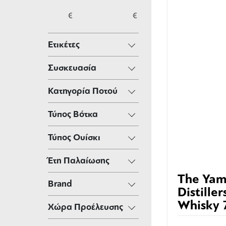
€
€
Ετικέτες
Συσκευασία
Κατηγορία Ποτού
Τύπος Βότκα
Τύπος Ουίσκι
Έτη Παλαίωσης
The Yam
Brand
Distille
Whisky 
Χώρα Προέλευσης