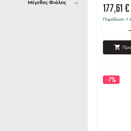
Μέγεθος Φιάλης
177,61
€
Παράδοση 1 έ
Προ
-7%