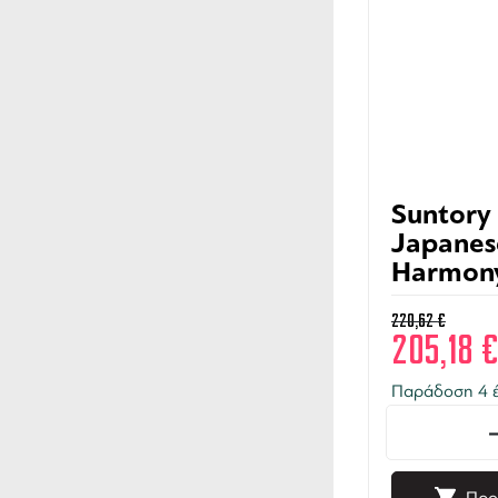
Suntory 
Japanes
Harmon
700ml
220,62
€
205,18
€
Παράδοση 4 έ
Προ