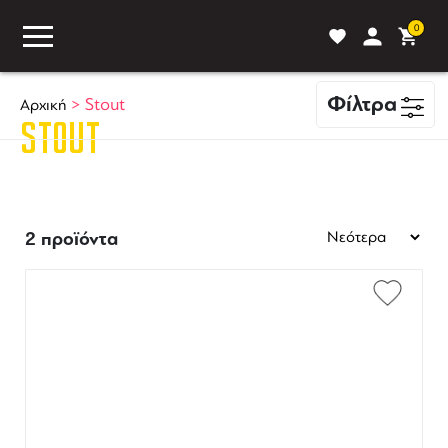
0
Φίλτρα
>
Stout
Αρχική
STOUT
ASS
BLOG
ΣΥΓΚΡΙΣΗ
2 προϊόντα