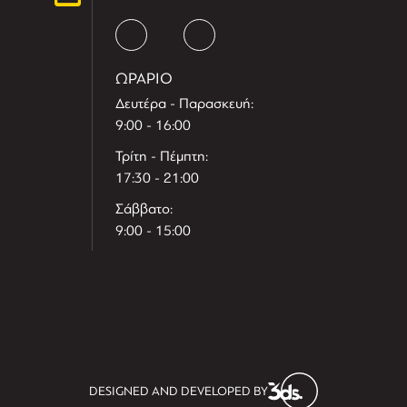
ΩΡΑΡΙΟ
Δευτέρα - Παρασκευή:
9:00 - 16:00
Τρίτη - Πέμπτη:
17:30 - 21:00
Σάββατο:
9:00 - 15:00
T
r
e
h
l
e
l
DESIGNED AND DEVELOPED BY
i
D
t
i
s
s
i
t