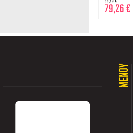
85,23
€
79,26
€
ΜΕΝΟΥ