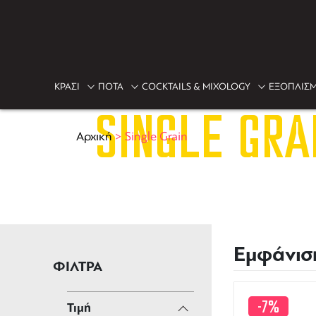
ΚΡΑΣΙ
ΠΟΤΑ
COCKTAILS & MIXOLOGY
ΕΞΟΠΛΙΣΜ
SINGLE GRA
Αρχική
>
Single Grain
Εμφάνισ
ΦΙΛΤΡΑ
-7%
Τιμή