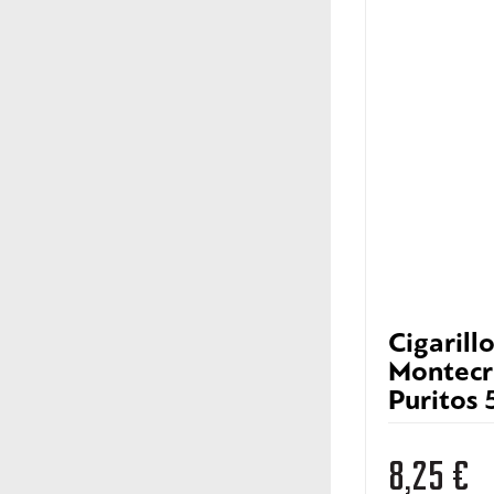
Cigarill
Montecr
Puritos 
8,25
€