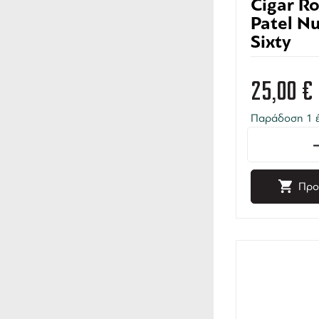
Cigar R
Patel N
Sixty
25,00
€
Παράδοση 1 έ
Προ