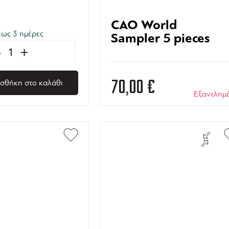
CAO World
ως 3 ημέρες
Sampler 5 pieces
-
+
70,00
€
σθήκη στο καλάθι
Εξαντλημ