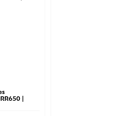
es
 RR650 |
ua