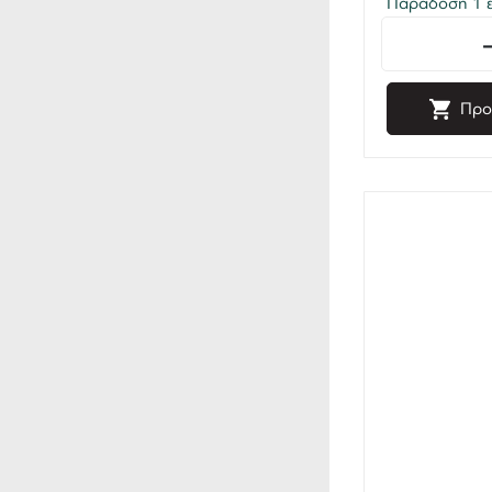
Παράδοση 1 έ
Προ