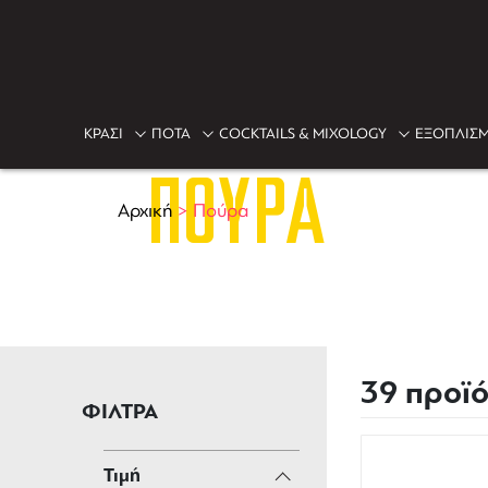
ΚΡΑΣΙ
ΠΟΤΑ
COCKTAILS & MIXOLOGY
ΕΞΟΠΛΙΣΜ
ΠΟΎΡΑ
Αρχική
>
Πούρα
39 προϊ
ΦΙΛΤΡΑ
Τιμή