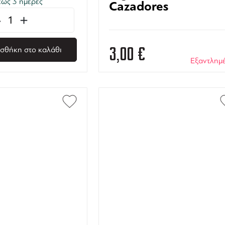
ως 3 ημέρες
Cazadores
-
+
3,00
€
σθήκη στο καλάθι
Εξαντλημ