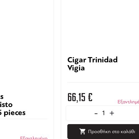
Cigar Trinidad
Vigia
66,15
€
os
Εξαντλημ
isto
-
+
5 pieces
Προσθήκη στο καλάθι
Εξαντλημένο