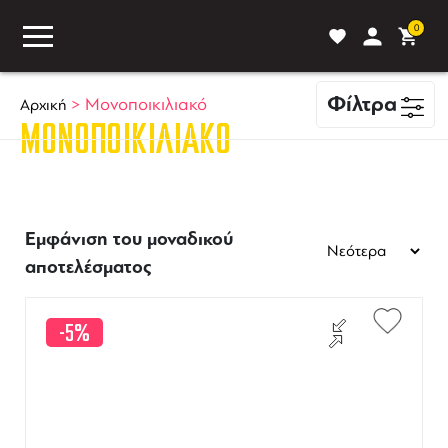
0
Φίλτρα
>
Μονοποικιλιακό
Αρχική
ΜΟΝΟΠΟΙΚΙΛΙΑΚΌ
ASS
BLOG
ΣΥΓΚΡΙΣΗ
Εμφάνιση του μοναδικού
αποτελέσματος
-5%