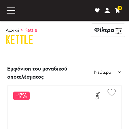
0
Φίλτρα
>
Kettle
Αρχική
KETTLE
ASS
BLOG
ΣΥΓΚΡΙΣΗ
Εμφάνιση του μοναδικού
αποτελέσματος
-12%