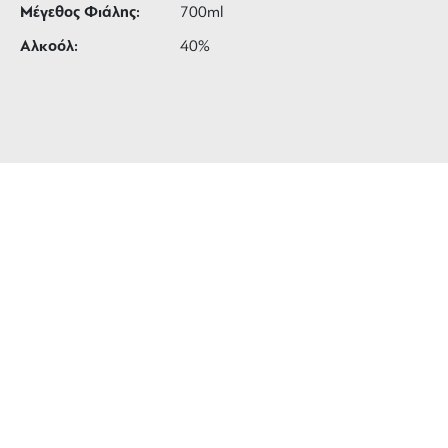
Μέγεθος Φιάλης:
700ml
Αλκοόλ:
40%
ΔΩΡΕΑΝ ΜΕΤΑΦΟΡΙΚΑ
για αγορές άνω των 99 €
3 ΑΤΟΚΕΣ ΔΟΣΕΙΣ
ευέλικτες πληρωμές