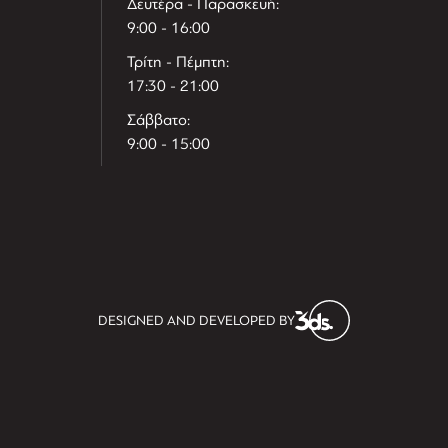
Δευτέρα - Παρασκευή:
9:00 - 16:00
Τρίτη - Πέμπτη:
17:30 - 21:00
Σάββατο:
9:00 - 15:00
T
r
e
h
l
e
l
DESIGNED AND DEVELOPED BY
i
D
t
i
s
s
i
t
D
i
l
e
l
h
e
T
r