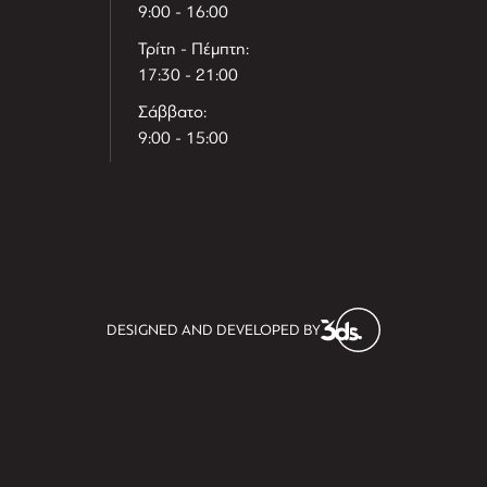
9:00 - 16:00
Τρίτη - Πέμπτη:
17:30 - 21:00
Σάββατο:
9:00 - 15:00
T
r
e
h
l
e
l
DESIGNED AND DEVELOPED BY
i
D
t
i
s
s
i
t
D
i
l
e
l
h
e
T
r