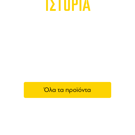
ΙΣΤΟΡΙΑ
Όλα τα προϊόντα
Yamazakura
Το
Yamazakura Whisky
είναι ένα ιαπωνικό