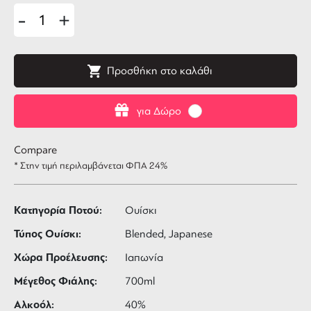
-
+
Προσθήκη στο καλάθι
για Δώρο
Compare
* Στην τιμή περιλαμβάνεται ΦΠΑ 24%
Κατηγορία Ποτού:
Ουίσκι
Τύπος Ουίσκι:
Blended, Japanese
Χώρα Προέλευσης:
Ιαπωνία
Μέγεθος Φιάλης:
700ml
Αλκοόλ:
40%