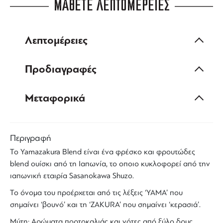
ΜΑΘΕΤΕ ΛΕΠΤΟΜΕΡΕΙΕΣ
Λεπτομέρειες
Προδιαγραφές
Μεταφορικά
Περιγραφή
Το
Yamazakura
Blend
είναι ένα φρέσκο και φρουτώδες
blend
ουίσκι
από τη
Ιαπωνία
, το οποιο κυκλοφορεί από την
ιαπωνική εταιρία Sasanokawa Shuzo.
To όνομα του προέρχεται από τις λέξεις ‘YAMA’ που
σημαίνει ‘βουνό’ και τη ‘ZAKURA’ που σημαίνει ‘κερασιά’.
Μύτη: Αρώματα πορτοκαλιάς και νότες από ξύλο δρυς.