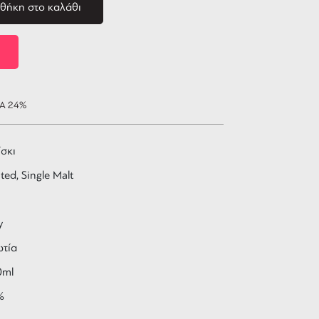
θήκη στο καλάθι
ΠΑ 24%
σκι
ted, Single Malt
y
ωτία
0ml
%