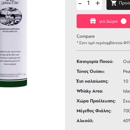
-
+
Προσ
για Δώρο
Compare
* Στην τιμή περιλαμβάνεται Φ
Κατηγορία Ποτού:
Ουί
Τύπος Ουίσκι:
Pea
Έτη παλαίωσης:
10
Whisky Area:
Isla
Χώρα Προέλευσης:
Σκ
Μέγεθος Φιάλης:
70
Αλκοόλ:
40