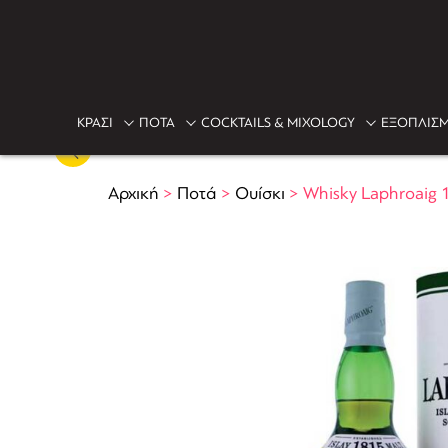
ΚΡΑΣΙ
ΠΟΤΑ
COCKTAILS & MIXOLOGY
ΕΞΟΠΛΙΣΜ
Αρχική
>
Ποτά
>
Ουίσκι
>
Whisky Laphroaig 