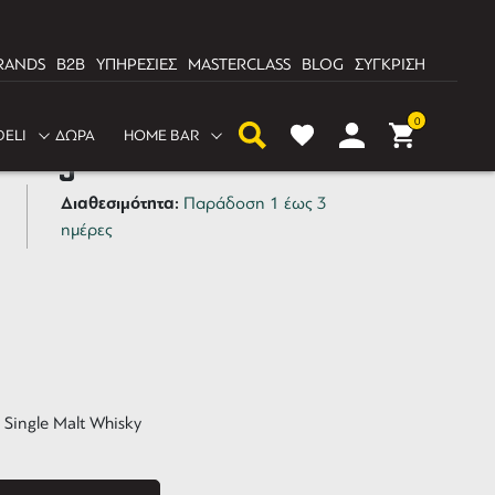
RANDS
B2B
ΥΠΗΡΕΣΙΕΣ
MASTERCLASS
BLOG
ΣΥΓΚΡΙΣΗ
0
DELI
ΔΩΡΑ
HOME BAR
oaig 10 YO 700ml
Διαθεσιμότητα:
Παράδοση 1 έως 3
ημέρες
y Single Malt Whisky