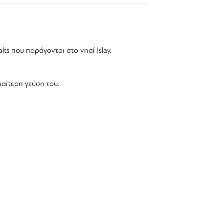
lts
που παράγονται στο νησί
Ιslay
.
ιαίτερη γεύση του.