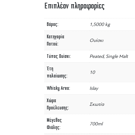
Επιπλέον πληροφορίες
Βάρος
1,5000 kg
Κατηγορία
Ουίσκι
Ποτού
Τύπος Ουίσκι
Peated, Single Malt
Έτη
10
παλαίωσης
Whisky Area
Islay
Χώρα
Σκωτία
Προέλευσης
Μέγεθος
700ml
Φιάλης