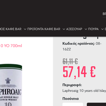
B
-6%
ΟΣ ΚΑΦΕ BAR
ΠΡΟΪΟΝΤΑ ΚΑΦΕ BAR
ΑΞΕΣΟΥΑΡ
ΠΟΥΡΑ
Whisky Laphr
Κωδικός προϊόντος:
08-
10 YO 700ml
1622
61,11
€
57,14
€
Περιγραφή:
Laphroaig 10 years old Isla
Ποσότητα