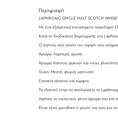
Περιγραφή
LAPHROAIG
S
INGLE MALT
SCOTCH
WHISK
Με ένα εξαιρετικά επιτυχημένο παγκόσμιο C
Κατά τη διαδικάσια δημιουργίας του
Laphroa
Ο καπνός από αυτήν την
τύρφη
, που υπάρχ
Χρώμα: Λαμπερό, χρυσό.
Άρωμα:
Καπνού
, φυκιών και νότες γλυκύτητα
Γεύση: Μεστή, γλυκιά,
καπνιστή
Στοιχεία αλατιού και
τύρφης
.
Το ιδανικό ειναι να απολαύσετε το
Laphroai
Αφήστε το πικάντικο, γήινο άρωμα του και τ
Είναι τόσο μοναδική η γεύση του όσο και το 