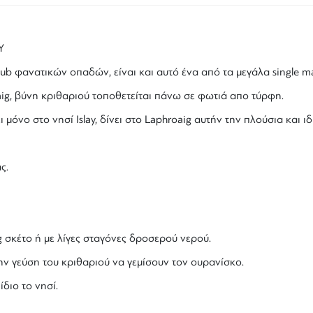
Y
lub φανατικών οπαδών, είναι και αυτό ένα από τα μεγάλα
single ma
ig
,
βύνη κριθαριού
τοποθετείται πάνω σε φωτιά απο
τύρφη
.
ει μόνο στο νησί
Islay
, δίνει στο
Laphroaig
αυτήν την πλούσια και ιδ
ς.
g
σκέτο ή με λίγες σταγόνες δροσερού νερού.
ην γεύση του κριθαριού να γεμίσουν τον ουρανίσκο.
ίδιο το νησί.