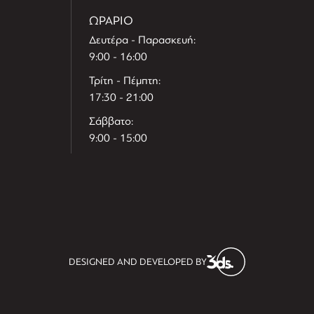
ΩΡΑΡΙΟ
Δευτέρα - Παρασκευή:
9:00 - 16:00
Τρίτη - Πέμπτη:
17:30 - 21:00
Σάββατο:
9:00 - 15:00
T
r
e
h
l
e
l
DESIGNED AND DEVELOPED BY
i
D
t
i
s
s
i
t
D
i
l
e
l
h
e
T
r