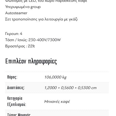
Φωτισμός με LED, του χώρο παρασκευής καφέ
Υπερυψωμένα group
Autosteamer
Σετ τροποποίησης για λειτουργία με γκάζι
Γκρουπ: 4
Τάση / Ισχύς: 230-400V/7300W
Βραστήρας : 22lt
Επιπλέον πληροφορίες
Βάρος
106,0000 kg
Διαστάσεις
1,2000 × 0,5600 × 0,5300 cm
Κατηγορία
Μηχανές καφέ
Εξοπλισμού
Τύπος Μηχανής