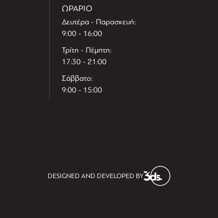
ΩΡΑΡΙΟ
Δευτέρα - Παρασκευή:
9:00 - 16:00
Τρίτη - Πέμπτη:
17:30 - 21:00
Σάββατο:
9:00 - 15:00
T
r
e
h
l
e
l
DESIGNED AND DEVELOPED BY
i
D
t
i
s
s
i
t
D
i
l
e
l
h
e
T
r