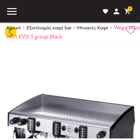
0
>
>
>
Wega Atlas
Αρχική
Εξοπλισμός καφέ bar
Μηχανές Καφέ
W01 EVD 3 group Black
ASS
BLOG
ΣΥΓΚΡΙΣΗ