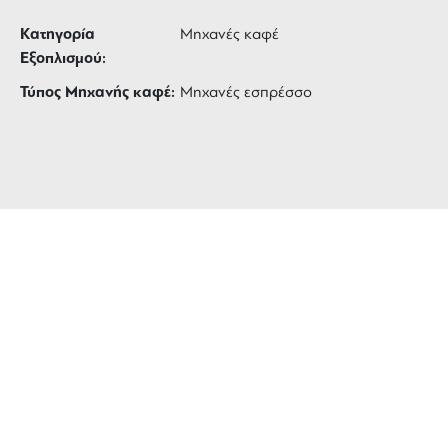
Κατηγορία
Μηχανές καφέ
Εξοπλισμού:
Τύπος Μηχανής καφέ:
Μηχανές εσπρέσσο
ΔΩΡΕΑΝ ΜΕΤΑΦΟΡΙΚΑ
για αγορές άνω των 99 €
3 ΑΤΟΚΕΣ ΔΟΣΕΙΣ
ευέλικτες πληρωμές