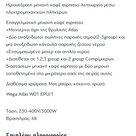
Ημιαυτόματη μηχανή καφέ espresso-λειτουργία μέσω
ηλεκτρομηχανικών πλήκτρων.
Επαγγελματική μηχανή καφέ espresso
•Μοντέρνα όψη της θρυλικής Atlas
•Δύο ανοξείδωτοι σωλήνες παροχής ατμού(2-3group) και
μια ανοξείδωτη κάνουλα παροχής ζεστού νερού
•Ενσωματωμένο μοτέρ και αντλία νερού
•Διατίθεται σε 1,2,3 group και 2 group Comp(μικρών
διαστάσεων μηχανή καφέ espresso με δύο γκρουπ
τοποθετημένα στο μικρότερο σασί της σειράς αυτής
Διαθέσιμα χρώματα: Ματ μαύρο, κόκκινο, χρυσό.
Wega Atlas W01 EPU/1
Τάση: 230-400V/3000W
Βραστήρας: 6lt