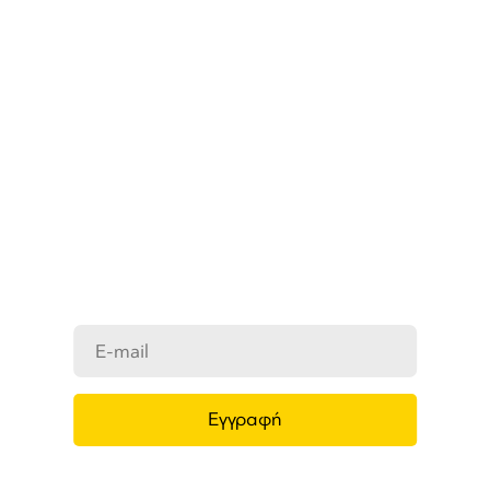
ΜΑΘΕΤΕ ΠΡΩΤΟΙ ΤΑ ΝΕΑ
ΜΑΣ
Ενημερωθείτε στο e-mail σας για τα
προϊόντα μας, τις νέες αφίξεις και τις
προσφορές μας.