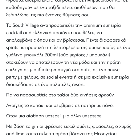
Φρούτα
,
αιθέρια έλαια
και
βότανα
σε πλημμυρίζουν και σε
καθοδηγούν σε ένα ταξίδι πέντε αισθήσεων, που θα
ξεδιπλώσει τις πιο έντονες θύμησές σου..
Το
South Village
αντιπροσωπεύει την
premium
εμπειρία
cocktail
από ελληνικά προϊόντα που θέλεις να
απολαμβάνεις
όπου και αν βρίσκεσαι
. Πέντε διαφορετικά
spirits
με προσοχή στη λεπτομέρεια της συσκευασίας σε ένα
γυάλινο μπουκάλι 200ml (δύο μερίδες / μπουκάλι)
στοχεύουν να αποτελέσουν τη
νέα μόδα
και την πρώτη
επιλογή σε μια
ιδιαίτερη στιγμή στο σπίτι
, σε ένα
house
party
με φίλους, σε
social events
ή σε μια
exclusive εμπειρία
διασκέδασης σε ένα πολυτελές resort
.
Για να παρασυρθείς στο ταξίδι δύο κινήσεις αρκούν.
Ανοίγεις το καπάκι και σερβίρεις σε ποτήρι με πάγο.
Όταν μια αίσθηση υστερεί, μια άλλη υπερτερεί.
Με
βάση
το
gin
οι φρέσκες εκχυλισμένες
φράουλες
, ο χυμός
από lime και τα εκλεπτυσμένα βότανα της
Μεσογείου