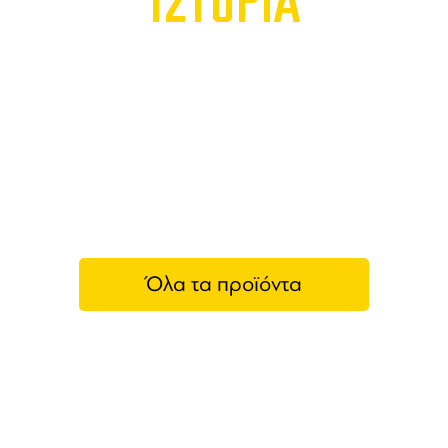
ΙΣΤΟΡΙΑ
Όλα τα προϊόντα
Veevee Project
Με αγάπη για την παράδοση και τα ελληνικά
προϊόντα, κάθε μπουκάλι κρύβει μέσα του και