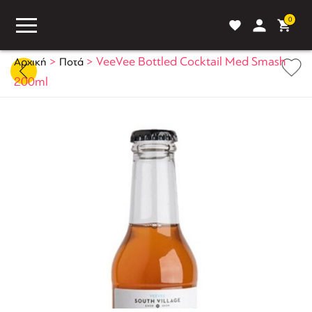
0
>
>
VeeVee Bottled Cocktail Med Smash
Αρχική
Ποτά
200ml
ASS
BLOG
ΣΥΓΚΡΙΣΗ