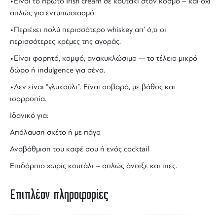
•Είναι το πρώτο
Irish cream
σε κουτάκι στον κόσμο – και όχι
απλώς για εντυπωσιασμό.
•Περιέχει πολύ περισσότερο
whiskey
απ’ ό,τι οι
περισσότερες κρέμες της αγοράς.
•Είναι φορητό, κομψό, ανακυκλώσιμο — το τέλειο μικρό
δώρο ή indulgence για σένα.
•Δεν είναι “γλυκούλι”. Είναι σοβαρό, με βάθος και
ισορροπία.
Ιδανικό για:
Απόλαυση σκέτο ή με πάγο
Αναβάθμιση του καφέ σου ή ενός
cocktail
Επιδόρπιο χωρίς κουτάλι – απλώς άνοιξε και πιες.
Επιπλέον πληροφορίες