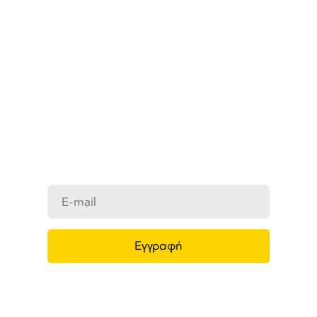
ΜΑΘΕΤΕ ΠΡΩΤΟΙ ΤΑ ΝΕΑ
ΜΑΣ
Ενημερωθείτε στο e-mail σας για τα
προϊόντα μας, τις νέες αφίξεις και τις
προσφορές μας.