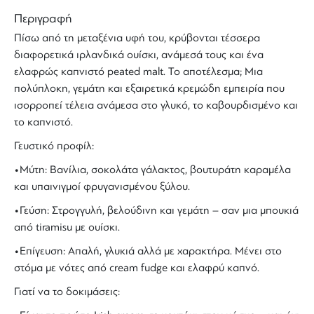
Περιγραφή
Πίσω από τη μεταξένια υφή του, κρύβονται τέσσερα
διαφορετικά
ιρλανδικά ουίσκι
, ανάμεσά τους και ένα
ελαφρώς καπνιστό peated malt. Το αποτέλεσμα; Μια
πολύπλοκη, γεμάτη και εξαιρετικά κρεμώδη εμπειρία που
ισορροπεί τέλεια ανάμεσα στο γλυκό, το καβουρδισμένο και
το καπνιστό.
Γευστικό προφίλ:
•Μύτη: Βανίλια, σοκολάτα γάλακτος, βουτυράτη καραμέλα
και υπαινιγμοί φρυγανισμένου ξύλου.
•Γεύση: Στρογγυλή, βελούδινη και γεμάτη – σαν μια μπουκιά
από tiramisu με ουίσκι.
•Επίγευση: Απαλή, γλυκιά αλλά με χαρακτήρα. Μένει στο
στόμα με νότες από cream fudge και ελαφρύ καπνό.
Γιατί να το δοκιμάσεις: