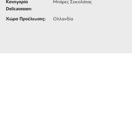
Κατηγορία
Μπάρες Σοκολάτας
Delicatessen:
Χώρα Προέλευσης:
Ολλανδία
ΔΩΡΕΑΝ ΜΕΤΑΦΟΡΙΚΑ
για αγορές άνω των 99 €
3 ΑΤΟΚΕΣ ΔΟΣΕΙΣ
ευέλικτες πληρωμές