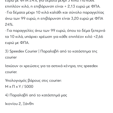
ευρώ με ΦΠΑ 24%, για δέματα μέχρι 3 κιλά. Για κάθε
επιπλέον κιλό, η επιβάρυνση είναι + 2,13 ευρώ με ΦΠΑ.
· Για δέματα μέχρι 10 κιλά καλάθι και σύνολο παραγγελίας
άνω των 99 ευρώ, η επιβάρυνση είναι 3,20 ευρώ με ΦΠΑ
24%.
· Για παραγγελίες άνω των 99 ευρώ, όπου το δέμα ξεπερνά
τα 10 κιλά, υπάρχει χρέωση για κάθε επιπλέον κιλό +2,66
ευρώ με ΦΠΑ.
3) Speedex Courier | Παραλαβή από το κατάστημα της
courier
Ισχύουν οι χρεώσεις για τα αστικά κέντρα, της speedex
courier.
Υπολογισμός βάρους στις courier:
Μ x Π x Y / 5000
4) Παραλαβή από το κατάστημά μας
Ικονίου 2, Ξάνθη