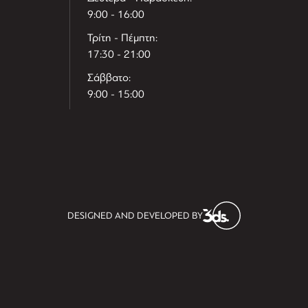
9:00 - 16:00
Τρίτη - Πέμπτη:
17:30 - 21:00
Σάββατο:
9:00 - 15:00
T
r
e
h
l
e
l
DESIGNED AND DEVELOPED BY
i
D
t
i
s
s
i
t
D
i
l
e
l
h
e
T
r