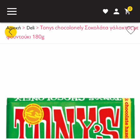
0
>
>
Tonys chocolonely Σοκολάτα γάλακτος με
Αρχική
Deli
φουντούκι 180g
ASS
BLOG
ΣΥΓΚΡΙΣΗ