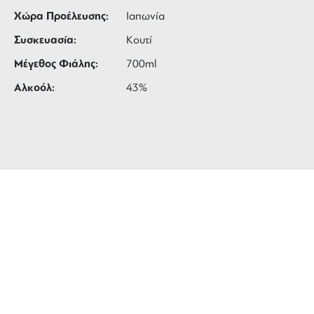
Χώρα Προέλευσης:
Ιαπωνία
Συσκευασία:
Κουτί
Μέγεθος Φιάλης:
700ml
Αλκοόλ:
43%
ΔΩΡΕΑΝ ΜΕΤΑΦΟΡΙΚΑ
για αγορές άνω των 99 €
3 ΑΤΟΚΕΣ ΔΟΣΕΙΣ
ευέλικτες πληρωμές