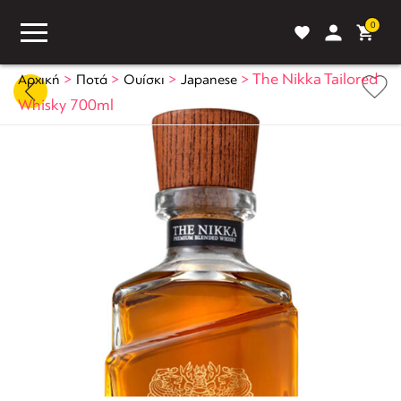
0
>
>
>
>
The Nikka Tailored
Αρχική
Ποτά
Ουίσκι
Japanese
Whisky 700ml
ASS
BLOG
ΣΥΓΚΡΙΣΗ