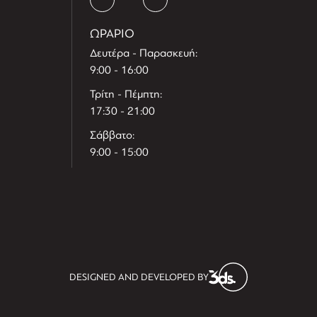
ΩΡΑΡΙΟ
Δευτέρα - Παρασκευή:
9:00 - 16:00
Τρίτη - Πέμπτη:
17:30 - 21:00
Σάββατο:
9:00 - 15:00
T
r
e
h
l
e
l
DESIGNED AND DEVELOPED BY
i
D
t
i
s
s
i
t
D
i
l
e
l
h
e
T
r