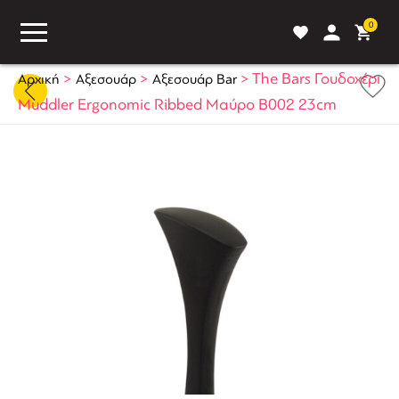
0
>
>
>
The Bars Γουδοχέρι
Αρχική
Αξεσουάρ
Αξεσουάρ Bar
Muddler Ergonomic Ribbed Μαύρο B002 23cm
ASS
BLOG
ΣΥΓΚΡΙΣΗ