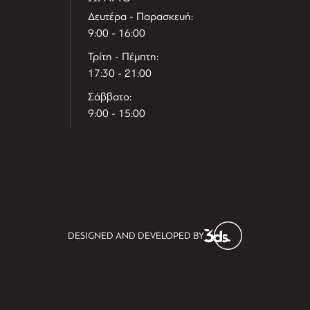
Δευτέρα - Παρασκευή:
9:00 - 16:00
Τρίτη - Πέμπτη:
17:30 - 21:00
Σάββατο:
9:00 - 15:00
T
r
e
h
l
e
l
DESIGNED AND DEVELOPED BY
i
D
t
i
s
s
i
t
D
i
l
e
l
h
e
T
r