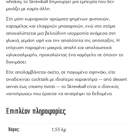
whiskey
, το
Skrewball
δημιουργεί μια εμπειρία που δεν
μοιάζει με καμία άλλη.
Στη μύτη κυριαρχούν αρώματα ψημένων φιστικιών,
καραμέλας και ελαφριών μπαχαρικών, ενώ στο στόμα
αποκαλύπτεται μια βελούδινη ισορροπία ανάμεσα στη
γλυκιά, γεμάτη υφή και την απαλότητα της απόσταξης. Η
επίγευση παραμένει μακριά, απαλή και απολαυστικά
«γλυκοαλμυρή», προκαλώντας ένα χαμόγελο σε όποιον το
δοκιμάσει.
Είτε απολαμβάνεται σκέτο, σε παγωμένο σφηνάκι, είτε
αναδεικνύει cocktails με ιδιαίτερο χαρακτήρα — από dessert
serves έως creamy twists — το
Skrewball
είναι ο ιδανικός
«αντιήρωας» που έρχεται να ανατρέψει τα δεδομένα.
Επιπλέον πληροφορίες
Βάρος
1,55 kg