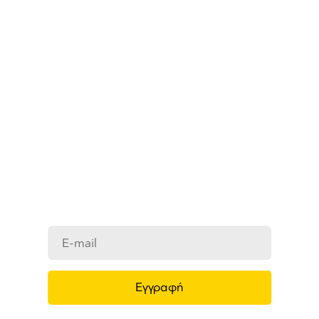
ΜΑΘΕΤΕ ΠΡΩΤΟΙ ΤΑ ΝΕΑ
ΜΑΣ
Ενημερωθείτε στο e-mail σας για τα
προϊόντα μας, τις νέες αφίξεις και τις
προσφορές μας.