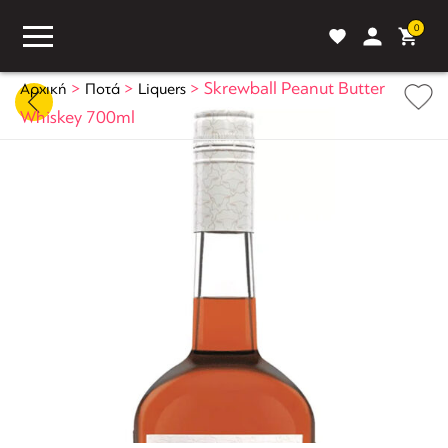
0
>
>
>
Skrewball Peanut Butter
Αρχική
Ποτά
Liquers
Whiskey 700ml
ASS
BLOG
ΣΥΓΚΡΙΣΗ