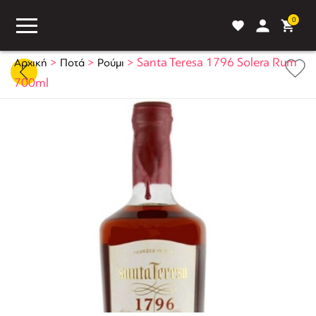
0
>
>
>
Santa Teresa 1796 Solera Rum
Αρχική
Ποτά
Ρούμι
700ml
ASS
BLOG
ΣΥΓΚΡΙΣΗ