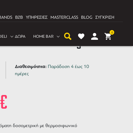
RANDS
B2B
ΥΠΗΡΕΣΙΕΣ
MASTERCLASS
BLOG
ΣΥΓΚΡΙΣΗ
0
DELI
ΔΩΡΑ
HOME BAR
ee Machines Zoe 2gr
Διαθεσιμότητα:
Παράδοση 4 έως 10
ημέρες
3
€
τόματη δοσομετρική με θερμοσιφωνικό