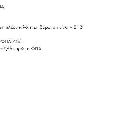
ΠΑ.
επιπλέον κιλό, η επιβάρυνση είναι + 2,13
με ΦΠΑ 24%.
ό +2,66 ευρώ με ΦΠΑ.