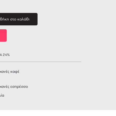
θήκη στο καλάθι
ΠΑ 24%
χανές καφέ
χανές εσπρέσσο
λία