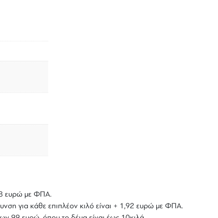
,18 ευρώ με ΦΠΑ.
υνση για κάθε επιπλέον κιλό είναι + 1,92 ευρώ με ΦΠΑ.
ων 99 ευρώ, όπου το δέμα είναι έως 10κιλά.