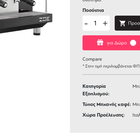
Ποσότητα
-
+
Προσ
για Δώρο
Compare
* Στην τιμή περιλαμβάνεται Φ
Κατηγορία
Μη
Εξοπλισμού:
Τύπος Μηχανής καφέ:
Μη
Χώρα Προέλευσης:
Ιτα