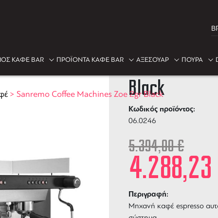
B
-21%
ΟΣ ΚΑΦΕ BAR
ΠΡΟΪΟΝΤΑ ΚΑΦΕ BAR
ΑΞΕΣΟΥΑΡ
ΠΟΥΡΑ
Sanremo Coff
Black
φέ
>
Sanremo Coffee Machines Zoe 2gr Black
Κωδικός προϊόντος:
06.0246
5.394,00
€
4.288,2
Περιγραφή:
Μηχανή καφέ espresso αυ
σύστημα.