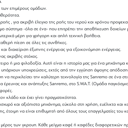
.
h των επιμέρους ομάδων.
αθερότητα.
οής , για ακριβή έλεγχο της ροής του νερού και χρόνου προψεκα
όμο σύστημα -όλα σε ένα- που επιτρέπει την αποθήκευση δοχείων 
τερικά μέρη για γρήγορη και απλή τεχνική βοήθεια.
αθερή πίεση σε όλες τις συνθήκες.
αι διαχείριση έξυπνης ενέργειας για εξοικονόμηση ενέργειας.
νας ακριβής στόχος.
ειρο ή μια φιλοδοξία. Αυτή είναι η ιστορία μας για ένα μηχάνημα
εν υπάρχουν υποχρεώσεις, εκτός από την εγγύηση άψογης απόδοσης
η να περικλείσει την καλύτερη τεχνολογία της Sanremo σε ένα στ
άδα έρευνας και ανάπτυξης Sanremo, στο S.W.A.T. (Ομάδα παγκόσμ
 φορές.
ον κλάδο και έχει γίνει πραγματικότητα.
 ισχυρό και
αξιόπιστο
μηχάνημα, εύκολο στη χρήση, ευέλικτο και κ
 έτοιμη να είναι επιθυμητή από όλους τους επαγγελματίες του κ
μέρος των γκρουπ. Κάθε μείγμα καφέ ή καφέδες διαφορετικών πρ