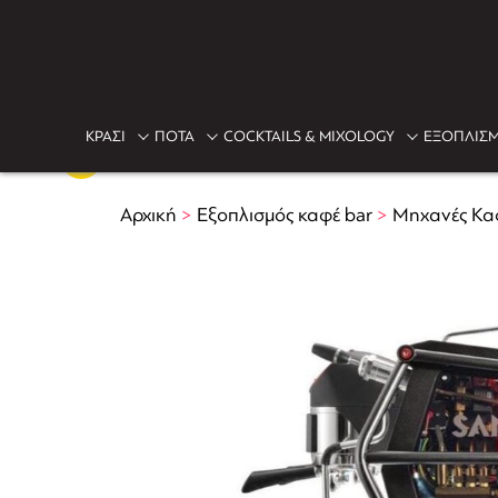
ΚΡΑΣΙ
ΠΟΤΑ
COCKTAILS & MIXOLOGY
ΕΞΟΠΛΙΣΜ
Αρχική
>
Εξοπλισμός καφέ bar
>
Μηχανές Κα