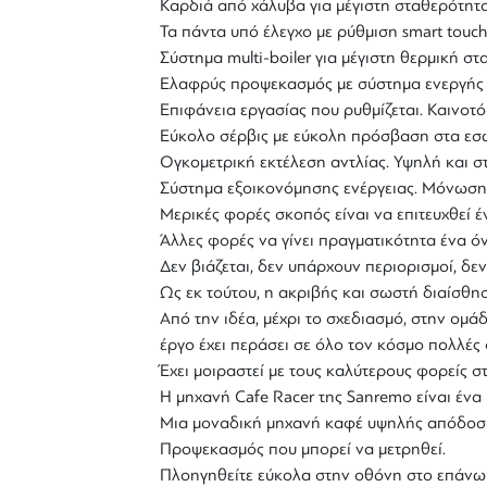
Καρδιά από χάλυβα για μέγιστη σταθερότητα
Τα πάντα υπό έλεγχο με ρύθμιση smart touc
Σύστημα
multi-boiler
για μέγιστη θερμική στ
Ελαφρύς προψεκασμός με σύστημα ενεργής ρ
Επιφάνεια εργασίας που ρυθμίζεται. Καινοτ
Εύκολο σέρβις με εύκολη πρόσβαση στα εσω
Ογκομετρική εκτέλεση αντλίας. Υψηλή και στ
Σύστημα εξοικονόμησης ενέργειας. Μόνωση κ
Μερικές φορές σκοπός είναι να επιτευχθεί έ
Άλλες φορές να γίνει πραγματικότητα ένα όν
Δεν βιάζεται, δεν υπάρχουν περιορισμοί, δ
Ως εκ τούτου, η ακριβής και σωστή διαίσθησ
Από την ιδέα, μέχρι το σχεδιασμό, στην ομ
έργο έχει περάσει σε όλο τον κόσμο πολλές
Έχει μοιραστεί με τους καλύτερους φορείς στ
Η μηχανή
Cafe Racer της Sanremo
είναι ένα
Μια μοναδική μηχανή καφέ υψηλής απόδοσης,
Προψεκασμός που μπορεί να μετρηθεί.
Πλοηγηθείτε εύκολα στην οθόνη στο επάνω 