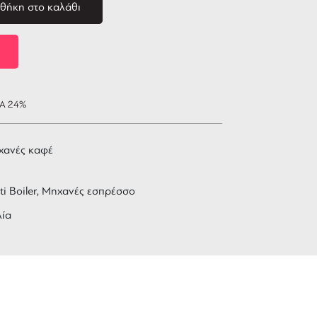
θήκη στο καλάθι
ΠΑ 24%
χανές καφέ
ti Boiler, Μηχανές εσπρέσσο
λία