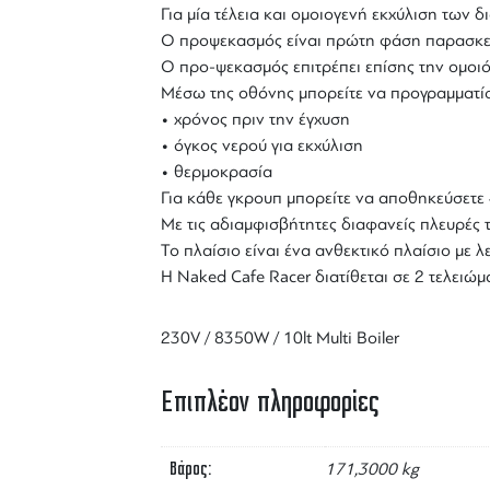
Για μία τέλεια και ομοιογενή εκχύλιση των δ
Ο προψεκασμός είναι πρώτη φάση παρασκευής
Ο προ-ψεκασμός επιτρέπει επίσης την ομοι
Μέσω της οθόνης μπορείτε να προγραμματίσ
• χρόνος πριν την έγχυση
• όγκος νερού για εκχύλιση
• θερμοκρασία
Για κάθε γκρουπ μπορείτε να αποθηκεύσετε 
Με τις αδιαμφισβήτητες διαφανείς πλευρές 
Το πλαίσιο είναι ένα ανθεκτικό πλαίσιο με λ
Η
Naked Cafe Racer
διατίθεται σε 2 τελειώμ
230V / 8350W / 10lt Multi Boiler
Επιπλέον πληροφορίες
Βάρος
171,3000 kg