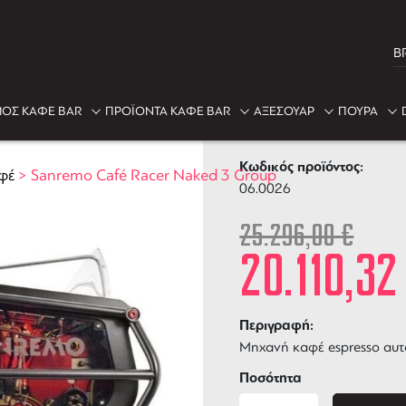
B
-21%
ΟΣ ΚΑΦΕ BAR
ΠΡΟΪΟΝΤΑ ΚΑΦΕ BAR
ΑΞΕΣΟΥΑΡ
ΠΟΥΡΑ
Sanremo Café
Κωδικός προϊόντος:
φέ
>
Sanremo Café Racer Naked 3 Group
06.0026
25.296,00
€
20.110,3
Περιγραφή:
Μηχανή καφέ espresso αυτό
Ποσότητα