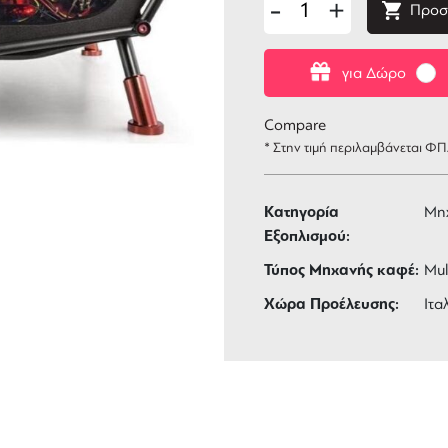
-
+
Προσ
για Δώρο
Compare
* Στην τιμή περιλαμβάνεται Φ
Κατηγορία
Μη
Εξοπλισμού:
Τύπος Μηχανής καφέ:
Mul
Χώρα Προέλευσης:
Ιτα