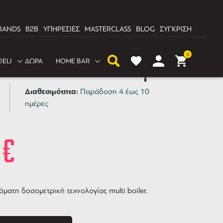
RANDS
B2B
ΥΠΗΡΕΣΙΕΣ
MASTERCLASS
BLOG
ΣΥΓΚΡΙΣΗ
0
DELI
ΔΩΡΑ
HOME BAR
 Racer Naked 3 Group
Διαθεσιμότητα:
Παράδοση 4 έως 10
ημέρες
2
€
ματη δοσομετρική τεχνολογίας multi boiler.