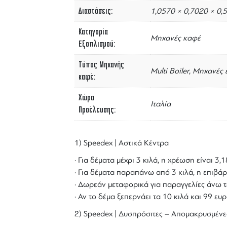
Διαστάσεις
1,0570 × 0,7020 × 0,
Κατηγορία
Μηχανές καφέ
Εξοπλισμού
Τύπος Μηχανής
Multi Boiler, Μηχανές
καφέ
Χώρα
Ιταλία
Προέλευσης
1) Speedex | Αστικά Κέντρα
· Για δέματα μέχρι 3 κιλά, η χρέωση είναι 3
· Για δέματα παραπάνω από 3 κιλά, η επιβάρ
· Δωρεάν μεταφορικά για παραγγελίες άνω τ
· Αν το δέμα ξεπερνάει τα 10 κιλά και 99 ε
2) Speedex | Δυσπρόσιτες – Απομακρυσμένε