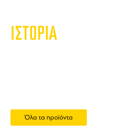
ΙΣΤΟΡΙΑ
Sanrem
Η
Sanremo 
επαγγελμα
οικογένεια
εταιρεία έ
μηχανές κα
Όλα τα προϊόντα
άλλες επιχ
συνεχή και