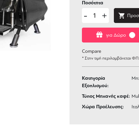
Ποσότητα
-
+
Προσ
για Δώρο
Compare
* Στην τιμή περιλαμβάνεται Φ
Κατηγορία
Μη
Εξοπλισμού:
Τύπος Μηχανής καφέ:
Mul
Χώρα Προέλευσης:
Ιτα