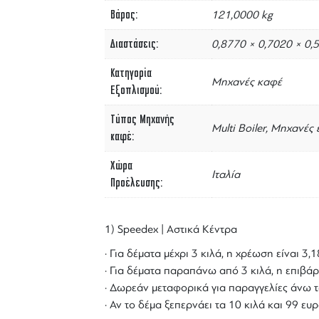
Βάρος
121,0000 kg
Διαστάσεις
0,8770 × 0,7020 × 0,
Κατηγορία
Μηχανές καφέ
Εξοπλισμού
Τύπος Μηχανής
Multi Boiler, Μηχανές
καφέ
Χώρα
Ιταλία
Προέλευσης
1) Speedex | Αστικά Κέντρα
· Για δέματα μέχρι 3 κιλά, η χρέωση είναι 3
· Για δέματα παραπάνω από 3 κιλά, η επιβάρ
· Δωρεάν μεταφορικά για παραγγελίες άνω τ
· Αν το δέμα ξεπερνάει τα 10 κιλά και 99 ε