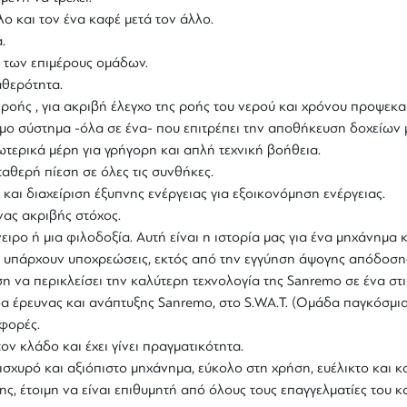
ο και τον ένα καφέ μετά τον άλλο.
.
h των επιμέρους ομάδων.
αθερότητα.
ροής , για ακριβή έλεγχο της ροής του νερού και χρόνου προψεκα
όμο σύστημα -όλα σε ένα- που επιτρέπει την αποθήκευση δοχείων 
τερικά μέρη για γρήγορη και απλή τεχνική βοήθεια.
αθερή πίεση σε όλες τις συνθήκες.
αι διαχείριση έξυπνης ενέργειας για εξοικονόμηση ενέργειας.
νας ακριβής στόχος.
ειρο ή μια φιλοδοξία. Αυτή είναι η ιστορία μας για ένα μηχάνημα
εν υπάρχουν υποχρεώσεις, εκτός από την εγγύηση άψογης απόδοσης
ση να περικλείσει την καλύτερη τεχνολογία της
Sanremo
σε ένα στ
άδα έρευνας και ανάπτυξης Sanremo, στο S.W.A.T. (Ομάδα παγκόσμ
 φορές.
ον κλάδο και έχει γίνει πραγματικότητα.
ισχυρό και αξιόπιστο μηχάνημα, εύκολο στη χρήση, ευέλικτο και κ
 έτοιμη να είναι επιθυμητή από όλους τους επαγγελματίες του κ