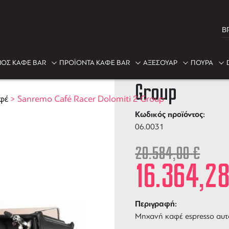
B
-21%
ΟΣ ΚΑΦΕ BAR
ΠΡΟΪΟΝΤΑ ΚΑΦΕ BAR
ΑΞΕΣΟΥΑΡ
ΠΟΥΡΑ
Sanremo Café
Group
φέ
>
Sanremo Café Racer Dolomiti 2 Group
Κωδικός προϊόντος:
06.0031
20.584,00
€
16.364,2
Περιγραφή:
Μηχανή καφέ espresso αυτό