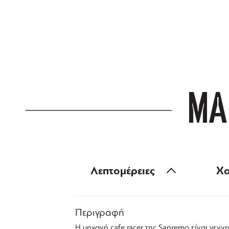
ΔΩΡΕΑΝ ΜΕΤ
για αγορές άνω
ΜΑ
Λεπτομέρειες
Χα
Περιγραφή
Η μηχανή
cafe racer
της
Sanremo
είναι γεννη