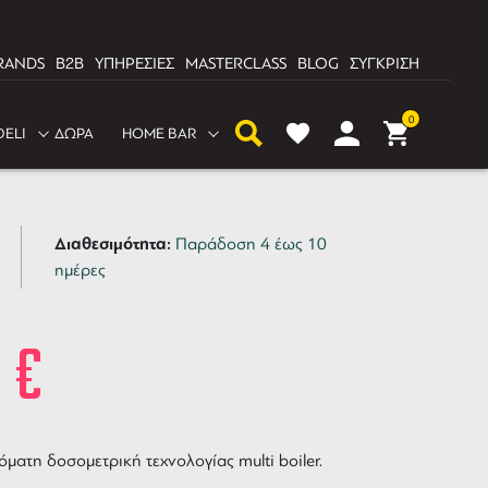
RANDS
B2B
ΥΠΗΡΕΣΙΕΣ
MASTERCLASS
BLOG
ΣΥΓΚΡΙΣΗ
0
DELI
ΔΩΡΑ
HOME BAR
 Racer Dolomiti 2
Διαθεσιμότητα:
Παράδοση 4 έως 10
ημέρες
8
€
ματη δοσομετρική τεχνολογίας multi boiler.