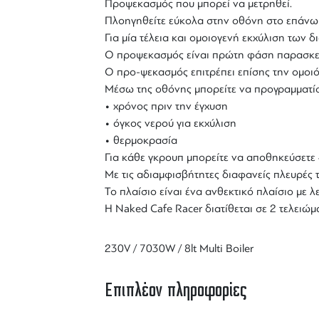
Προψεκασμός που μπορεί να μετρηθεί.
Πλοηγηθείτε εύκολα στην οθόνη στο επάνω 
Για μία τέλεια και ομοιογενή εκχύλιση των δ
Ο προψεκασμός είναι πρώτη φάση παρασκευής
Ο προ-ψεκασμός επιτρέπει επίσης την ομοι
Μέσω της οθόνης μπορείτε να προγραμματίσ
• χρόνος πριν την έγχυση
• όγκος νερού για εκχύλιση
• θερμοκρασία
Για κάθε γκρουπ μπορείτε να αποθηκεύσετε 
Με τις αδιαμφισβήτητες διαφανείς πλευρές 
Το πλαίσιο είναι ένα ανθεκτικό πλαίσιο με λ
Η
Naked Cafe Racer
διατίθεται σε 2 τελειώμ
230V / 7030W / 8lt Multi Boiler
Επιπλέον πληροφορίες