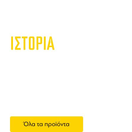
ΙΣΤΟΡΙΑ
Sanrem
Η
Sanremo 
επαγγελμα
οικογένεια
εταιρεία έ
μηχανές κα
Όλα τα προϊόντα