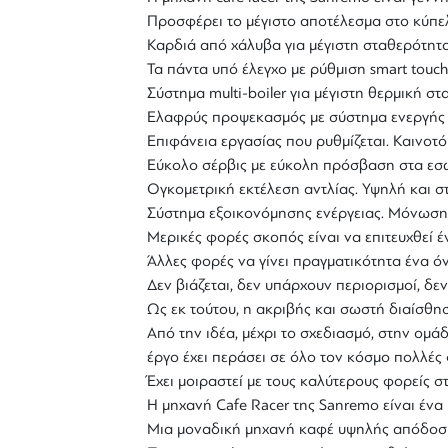
Προσφέρει το μέγιστο αποτέλεσμα στο κύπελ
Καρδιά από χάλυβα για μέγιστη σταθερότητα
Τα πάντα υπό έλεγχο με ρύθμιση smart touc
Σύστημα
multi-boiler
για μέγιστη θερμική στ
Ελαφρύς
προψεκασμός
με σύστημα ενεργής 
Επιφάνεια εργασίας που ρυθμίζεται. Καινοτ
Εύκολο σέρβις με εύκολη πρόσβαση στα εσω
Ογκομετρική εκτέλεση αντλίας. Υψηλή και στ
Σύστημα εξοικονόμησης ενέργειας. Μόνωση κ
Μερικές φορές σκοπός είναι να επιτευχθεί έ
Άλλες φορές να γίνει πραγματικότητα ένα όν
Δεν βιάζεται, δεν υπάρχουν περιορισμοί, δ
Ως εκ τούτου, η ακριβής και σωστή διαίσθη
Από την ιδέα, μέχρι το σχεδιασμό, στην ομ
έργο έχει περάσει σε όλο τον κόσμο πολλές
Έχει μοιραστεί με τους καλύτερους φορείς στ
Η μηχανή Cafe Racer της Sanremo είναι ένα 
Μια μοναδική μηχανή καφέ υψηλής απόδοσης,