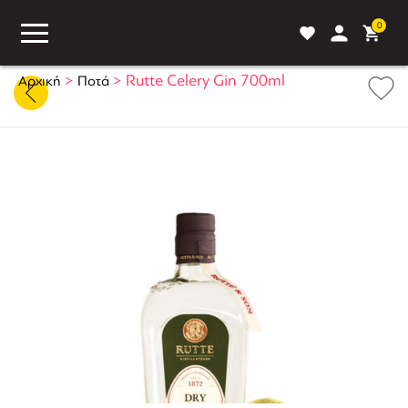
0
>
>
Rutte Celery Gin 700ml
Αρχική
Ποτά
ASS
BLOG
ΣΥΓΚΡΙΣΗ