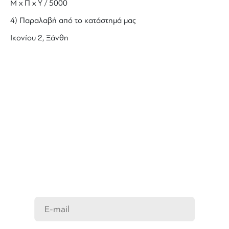
Μ x Π x Y / 5000
4) Παραλαβή από το κατάστημά μας
Ικονίου 2, Ξάνθη
ΜΑΘΕΤΕ ΠΡΩΤΟΙ ΤΑ ΝΕΑ
ΜΑΣ
Ενημερωθείτε στο e-mail σας για τα
προϊόντα μας, τις νέες αφίξεις και τις
προσφορές μας.