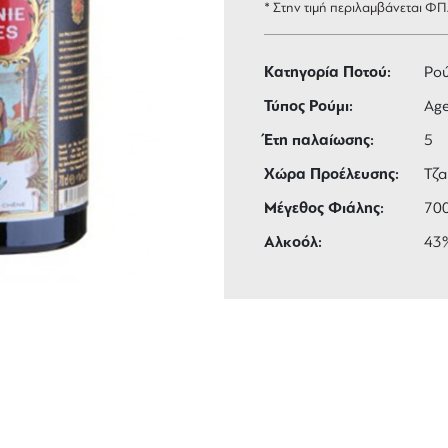
* Στην τιμή περιλαμβάνεται Φ
Κατηγορία Ποτού:
Ρού
Τύπος Ρούμι:
Age
Έτη παλαίωσης:
5
Χώρα Προέλευσης:
Τζα
Μέγεθος Φιάλης:
70
Αλκοόλ:
43
ΑΦΟΡΙΚΑ
3 ΑΤΟΚΕΣ ΔΟΣΕΙΣ
 των 99 €
ευέλικτες πληρωμές