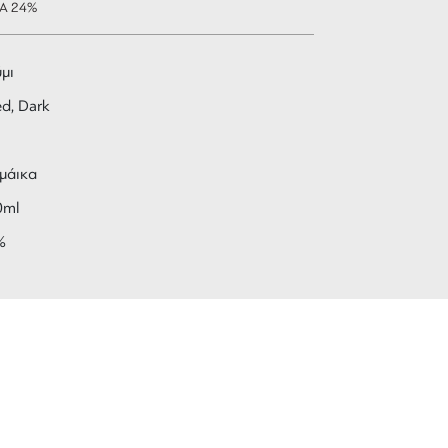
ΠΑ 24%
μι
d, Dark
μάικα
0ml
%