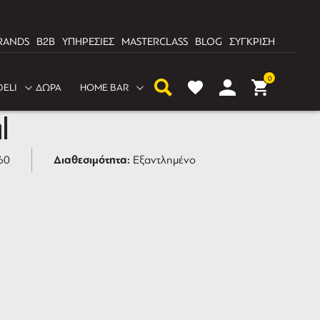
RANDS
B2B
ΥΠΗΡΕΣΙΕΣ
MASTERCLASS
BLOG
ΣΥΓΚΡΙΣΗ
0
DELI
ΔΩΡΑ
HOME BAR
ie Des Indes Jamaica
l
Διαθεσιμότητα:
60
Εξαντλημένο