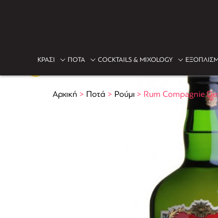
ΚΡΑΣΙ
ΠΟΤΑ
COCKTAILS & MIXOLOGY
ΕΞΟΠΛΙΣΜ
Αρχική
>
Ποτά
>
Ρούμι
>
Rum Compagnie Des 