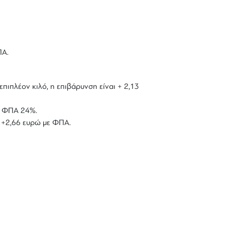
ΠΑ.
επιπλέον κιλό, η επιβάρυνση είναι + 2,13
με ΦΠΑ 24%.
ό +2,66 ευρώ με ΦΠΑ.