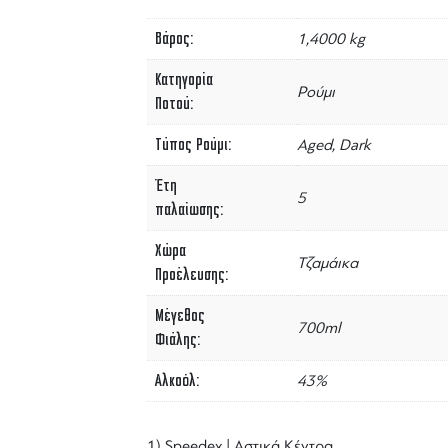
Βάρος
1,4000 kg
Κατηγορία
Ρούμι
Ποτού
Τύπος Ρούμι
Aged, Dark
Έτη
5
παλαίωσης
Χώρα
Τζαμάικα
Προέλευσης
Μέγεθος
700ml
Φιάλης
Αλκοόλ
43%
1) Speedex | Αστικά Κέντρα