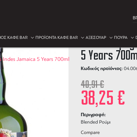
B
-6%
ΟΣ ΚΑΦΕ BAR
ΠΡΟΪΟΝΤΑ ΚΑΦΕ BAR
ΑΞΕΣΟΥΑΡ
ΠΟΥΡΑ
Rum Compagn
5 Years 700m
Indes Jamaica 5 Years 700ml
Κωδικός προϊόντος:
04.00
40,91
€
38,25
€
Περιγραφή:
Blended Ρούμι
Compare