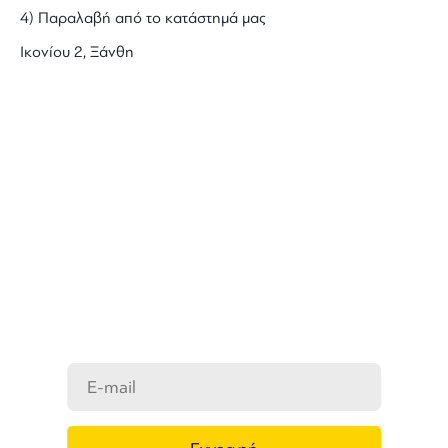
4) Παραλαβή από το κατάστημά μας
Ικονίου 2, Ξάνθη
ΜΑΘΕΤΕ ΠΡΩΤΟΙ ΤΑ ΝΕΑ
ΜΑΣ
Ενημερωθείτε στο e-mail σας για τα
προϊόντα μας, τις νέες αφίξεις και τις
προσφορές μας.