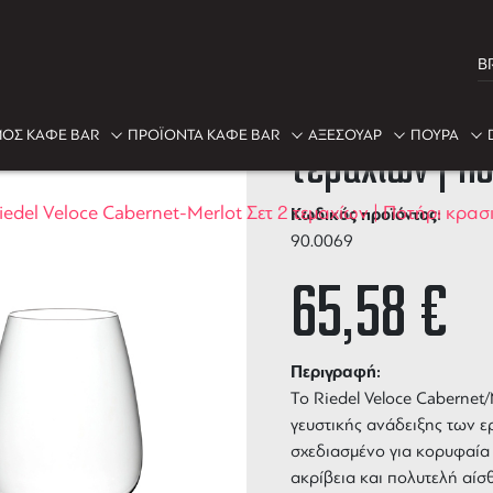
B
Riedel Veloc
ΟΣ ΚΑΦΕ BAR
ΠΡΟΪΟΝΤΑ ΚΑΦΕ BAR
ΑΞΕΣΟΥΑΡ
ΠΟΥΡΑ
τεμαχίων | Π
iedel Veloce Cabernet-Merlot Σετ 2 τεμαχίων | Ποτήρι κρασ
Κωδικός προϊόντος:
90.0069
65,58
€
Περιγραφή:
Το
Riedel Veloce Cabernet/
γευστικής ανάδειξης των 
σχεδιασμένο για κορυφαία
ακρίβεια και πολυτελή αίσ