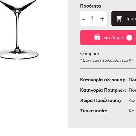
Ποσότητα
-
+
Προσ
για Δώρο
Compare
* Στην τιμή περιλαμβάνεται Φ
Κατηγορία αξεσουάρ:
Πο
Κατηγορία Ποτηριών:
Πο
Χώρα Προέλευσης:
Αυσ
Συσκευασία:
Κου