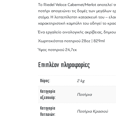
Το
Riedel Veloce Cabernet/Merlot
αποτελεί τ
ποτήρι απογειώνει τις δομές των μεγάλων 
στόμα. Η λεπτεπίλεπτη κατασκευή του – ελ
χαρακτηριστική καμπύλη του οδηγεί το
κρασ
Ένα εργαλείο οινολογικής ακρίβειας, δημι
Χωρητικότητα ποτηριού 28oz | 829ml
Ύψος ποτηριού 24,7εκ
Επιπλέον πληροφορίες
Βάρος
2 kg
Κατηγορία
Ποτήρια
αξεσουάρ
Κατηγορία
Ποτήρια Κρασιού
Ποτηριών