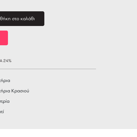
θήκη στο καλάθι
ΠΑ 24%
τήρια
τήρια Κρασιού
τρία
τί