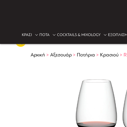
ΚΡΑΣΙ
ΠΟΤΑ
COCKTAILS & MIXOLOGY
ΕΞΟΠΛΙΣΜ
Αρχική
>
Αξεσουάρ
>
Ποτήρια
>
Κρασιού
>
R