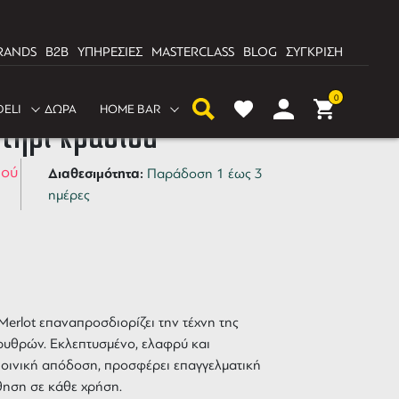
RANDS
B2B
ΥΠΗΡΕΣΙΕΣ
MASTERCLASS
BLOG
ΣΥΓΚΡΙΣΗ
e Cabernet-Merlot Σετ 2
0
DELI
ΔΩΡΑ
HOME BAR
οτήρι κρασιού
ιού
Διαθεσιμότητα:
Παράδοση 1 έως 3
ημέρες
Merlot
επαναπροσδιορίζει την τέχνη της
ερυθρών. Εκλεπτυσμένο, ελαφρύ και
 οινική απόδοση, προσφέρει επαγγελματική
θηση σε κάθε χρήση.