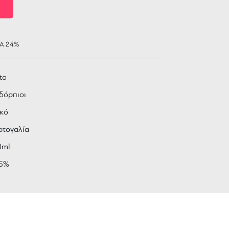
ΠΑ 24%
to
δόρπιοι
υκό
ρτογαλία
0ml
.5%