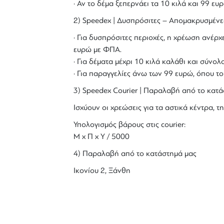
· Αν το δέμα ξεπερνάει τα 10 κιλά και 99 ε
2) Speedex | Δυσπρόσιτες – Απομακρυσμένε
· Για δυσπρόσιτες περιοχές, η χρέωση ανέρχε
ευρώ με ΦΠΑ.
· Για δέματα μέχρι 10 κιλά καλάθι και σύν
· Για παραγγελίες άνω των 99 ευρώ, όπου τ
3) Speedex Courier | Παραλαβή από το κατά
Ισχύουν οι χρεώσεις για τα αστικά κέντρα, τη
Υπολογισμός βάρους στις courier:
Μ x Π x Y / 5000
4) Παραλαβή από το κατάστημά μας
Ικονίου 2, Ξάνθη