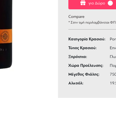
για Δώρο
Compare
* Στην τιμή περιλαμβάνεται Φ
Κατηγορία Κρασιού:
Por
Τύπος Κρασιού:
Επι
Ξηρότητα:
Γλ
Χώρα Προέλευσης:
Πο
Μέγεθος Φιάλης:
75
Αλκοόλ:
19