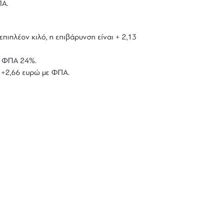
ΠΑ.
επιπλέον κιλό, η επιβάρυνση είναι + 2,13
με ΦΠΑ 24%.
ό +2,66 ευρώ με ΦΠΑ.