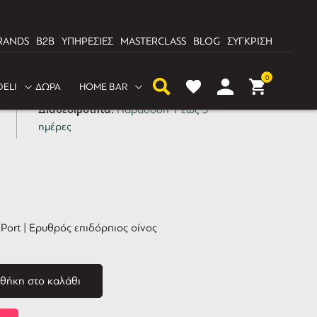
RANDS
B2B
ΥΠΗΡΕΣΙΕΣ
MASTERCLASS
BLOG
ΣΥΓΚΡΙΣΗ
 Tawny Port 750ml
0
DELI
ΔΩΡΑ
HOME BAR
Διαθεσιμότητα:
Παράδοση 1 έως 3
ημέρες
 Port | Ερυθρός επιδόρπιος οίνος
θήκη στο καλάθι