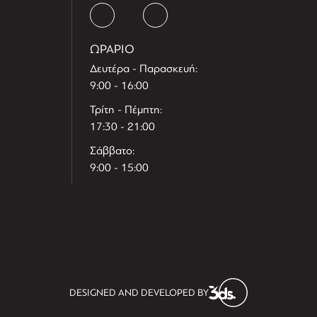
ΩΡΑΡΙΟ
Δευτέρα - Παρασκευή:
9:00 - 16:00
Τρίτη - Πέμπτη:
17:30 - 21:00
Σάββατο:
9:00 - 15:00
T
r
e
h
l
e
l
DESIGNED AND DEVELOPED BY
i
D
t
i
s
s
i
t
D
i
l
e
l
h
e
T
r