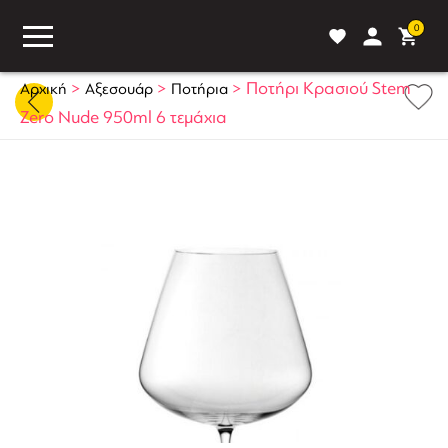
0
>
>
>
Ποτήρι Κρασιού Stem
Αρχική
Αξεσουάρ
Ποτήρια
Zero Nude 950ml 6 τεμάχια
ASS
BLOG
ΣΥΓΚΡΙΣΗ