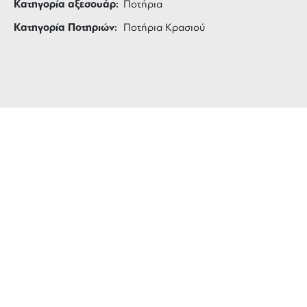
Κατηγορία αξεσουάρ:
Ποτήρια
Κατηγορία Ποτηριών:
Ποτήρια Κρασιού
ΔΩΡΕΑΝ ΜΕΤΑΦΟΡΙΚΑ
για αγορές άνω των 99 €
3 ΑΤΟΚΕΣ ΔΟΣΕΙΣ
ευέλικτες πληρωμές