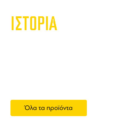
ΙΣΤΟΡΙΑ
Nude
Η
NUDE
εί
ειδών χρή
κρασιού
,
π
αναδείχθηκ
Home, με σ
Όλα τα προϊόντα
ποτήρια.Απ
design, συ
δημιουργία