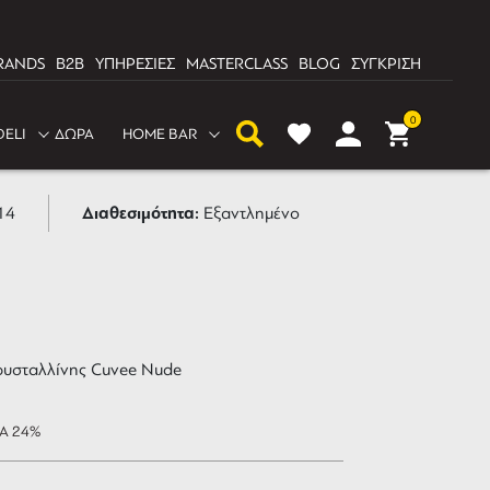
RANDS
B2B
ΥΠΗΡΕΣΙΕΣ
MASTERCLASS
BLOG
ΣΥΓΚΡΙΣΗ
ού Cuvee Nude 350ml 6
0
DELI
ΔΩΡΑ
HOME BAR
Διαθεσιμότητα:
14
Εξαντλημένο
ρυσταλλίνης Cuvee Nude
ΠΑ 24%