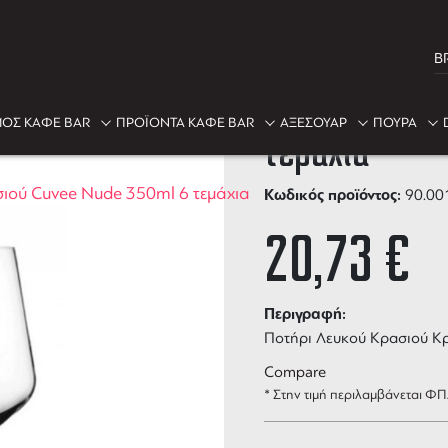
B
Ποτήρι Κρασι
ΟΣ ΚΑΦΕ BAR
ΠΡΟΪΟΝΤΑ ΚΑΦΕ BAR
ΑΞΕΣΟΥΑΡ
ΠΟΥΡΑ
τεμάχια
ιού Cuvee Nude 350ml 6 τεμάχια
Κωδικός προϊόντος:
90.00
20,73
€
Περιγραφή:
Ποτήρι Λευκού Κρασιού Κ
Compare
* Στην τιμή περιλαμβάνεται Φ