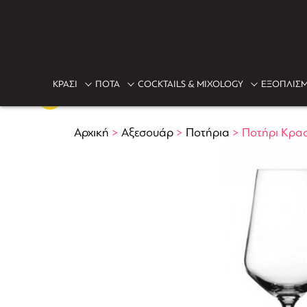
ΚΡΑΣΙ
ΠΟΤΑ
COCKTAILS & MIXOLOGY
ΕΞΟΠΛΙΣΜ
Αρχική
>
Αξεσουάρ
>
Ποτήρια
>
Ποτήρι Κρασ