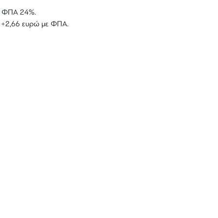
με ΦΠΑ 24%.
ό +2,66 ευρώ με ΦΠΑ.