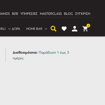
RANDS
B2B
ΥΠΗΡΕΣΙΕΣ
MASTERCLASS
BLOG
ΣΥΓΚΡΙΣΗ
0
DELI
ΔΩΡΑ
HOME BAR
έ Plane 57mm Κόκκινο
Διαθεσιμότητα:
Παράδοση 1 έως 3
ημέρες