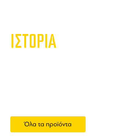
ΙΣΤΟΡΙΑ
Metall
Η
Motta Me
εξοπλισμού
από τον Ezi
φήμη για τ
προσφέρει
Όλα τα προϊόντα
αξεσουάρ