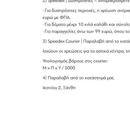
2) Speedex | Δυσπρόσιτες – Απομακρυσμένε
· Για δυσπρόσιτες περιοχές, η χρέωση ανέρχε
ευρώ με ΦΠΑ.
· Για δέματα μέχρι 10 κιλά καλάθι και σύν
· Για παραγγελίες άνω των 99 ευρώ, όπου τ
3) Speedex Courier | Παραλαβή από το κατά
Ισχύουν οι χρεώσεις για τα αστικά κέντρα, τη
Υπολογισμός βάρους στις courier:
Μ x Π x Y / 5000
4) Παραλαβή από το κατάστημά μας
Ικονίου 2, Ξάνθη