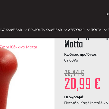
B
-17%
ΟΣ ΚΑΦΕ BAR
ΠΡΟΪΟΝΤΑ ΚΑΦΕ BAR
ΑΞΕΣΟΥΑΡ
ΠΟΥΡΑ
Πατητήρι Καφ
Motta
57mm Κόκκινο Motta
Κωδικός προϊόντος:
09.0096
25,44
€
20,99
€
Περιγραφή:
Πατητήρι Καφέ Μεταλλικό