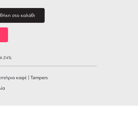
θήκη στο καλάθι
ΠΑ 24%
ητήρια καφέ | Tampers
λία