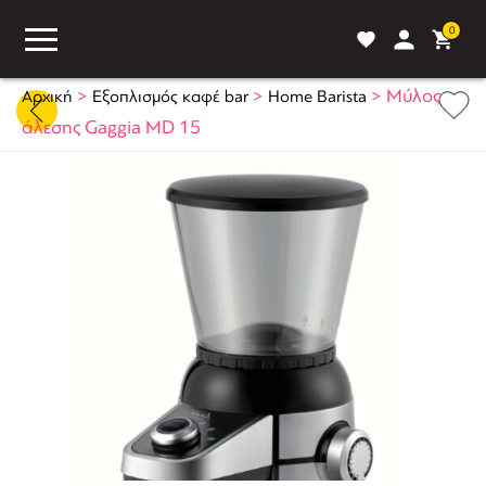
0
>
>
>
Μύλος
Αρχική
Εξοπλισμός καφέ bar
Home Barista
άλεσης Gaggia MD 15
ASS
BLOG
ΣΥΓΚΡΙΣΗ