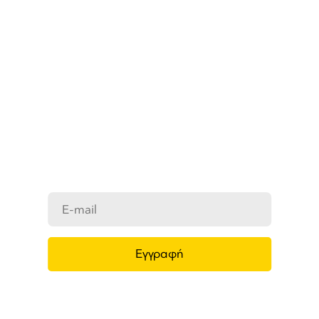
ΜΑΘΕΤΕ ΠΡΩΤΟΙ ΤΑ ΝΕΑ
ΜΑΣ
Ενημερωθείτε στο e-mail σας για τα
προϊόντα μας, τις νέες αφίξεις και τις
προσφορές μας.